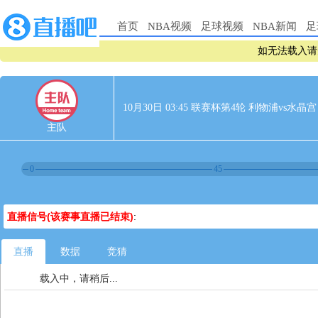
首页
NBA视频
足球视频
NBA新闻
足
如无法载入请
10月30日 03:45 联赛杯第4轮 利物浦vs水晶宫
主队
0
45
直播信号(该赛事直播已结束)
:
直播
数据
竞猜
载入中，请稍后...