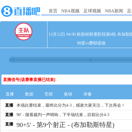
首页
NBA视频
足球视频
NBA新闻
足
12月12日 04:00 欧联杯联赛阶段第6轮 布加勒
特星vs费耶诺德
0
45
直播信号(该赛事直播已结束)
:
直播
数据
竞猜
集锦
录像
直播
本场比赛结束，最终比分为4-3，感谢大家关注，下次再会！
直播
90' - 随着裁判一声哨响，下半场结束，目前比分4-3
90+5' - 第9个射正 - (布加勒斯特星)
直播