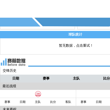
72' - 第2张黄牌 - 艾哈迈德奥德季奇(费
德)
69' - 第1个越位 - (费耶诺德)
直播
68' - 第10个射偏 - (布加勒斯特星)
直播
球队统计
暂无数据，点击重试！
交锋历史
日期
赛事
主队
比
最近战绩
赛事
日期
主队
比分
客队
赛事
日期
未来赛程