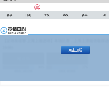
赛事
日期
主队
客队
赛事
日期
【足球友谊赛 上海上港进球】本场比赛，上海上港能否取得进球
19:00）
能
(
1.9
)
不能
(
1.9
)
83%
17%
499
次
340129
$
100
次
49380
$