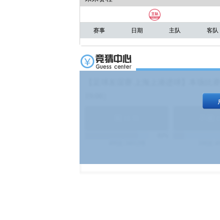
赛事
日期
主队
客队
【足球友谊赛 上海上港进球】本场比赛
19:00）
能
(
1.9
)
不能
(
83%
499
次
340129
$
100
次
4