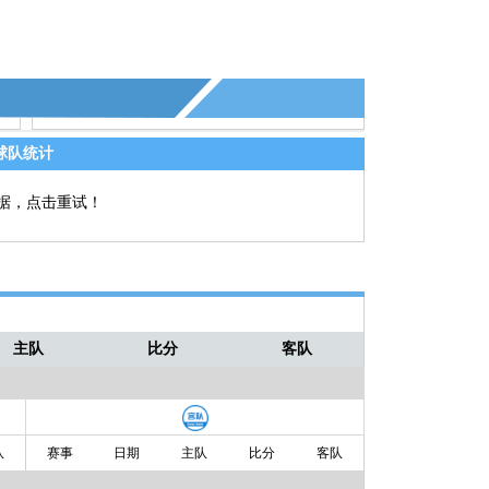
球队统计
据，点击重试！
主队
比分
客队
队
赛事
日期
主队
比分
客队