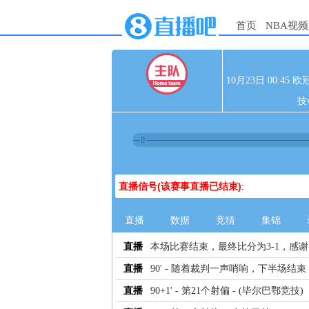
首页
NBA视频
10月23日 00:4
技
0
直播信号(该赛事直播已结束)
:
直播
数据
竞猜
集锦
直播
本场比赛结束，最终比分为3-1，感
直播
90' - 随着裁判一声哨响，下半场结束
直播
90+1' - 第21个射偏 - (毕尔巴鄂竞技)