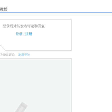
微博
登录后才能发表评论和回复
户可以发表评论了！
家法律法规.
登录
|
注册
何宣传、广告、侮辱攻击他人、刷屏等信息.
5749
条评论
刷新评论