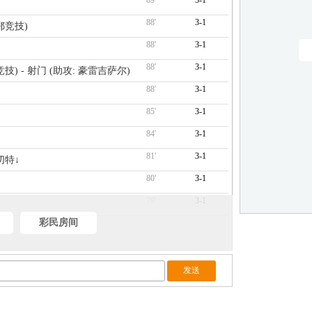
89'
3-1
88'
3-1
鄂竞技)
88'
3-1
88'
3-1
竞技) - 射门 (助攻: 豪雷吉萨尔)
88'
3-1
85'
3-1
84'
3-1
81'
3-1
切特↓
80'
3-1
79'
3-1
彩民房间