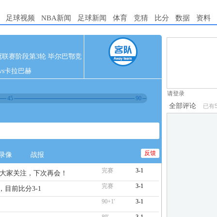
足球视频
NBA新闻
足球新闻
体育
竞猜
比分
数据
资料
1.电脑端新用
5 欧冠联赛阶段第3轮 毕尔巴鄂竞
2.发言请遵守国
vs卡拉巴赫
3.禁止发布任
请登录
45
90
全部评论
已有
反馈
录像
战报
完赛
3-1
谢大家关注，下次再会！
完赛
3-1
，目前比分3-1
90+1'
3-1