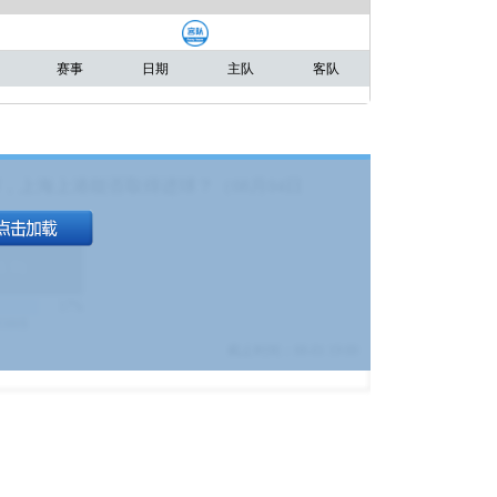
赛事
日期
主队
客队
，上海上港能否取得进球？（08月04日
1.9
)
17%
9380
$
截止时间：
08-01 19:00