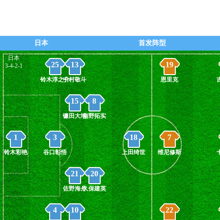
贝拉尔多跟上！！把球短传给罗德里戈
怪兽
左路位置！！乔林顿把球回做！！
怪兽
这边比赛继续！！巴西边线球发出来！
怪兽
日本
首发阵型
场上！！铃木淳之介倒在地上！！抽筋
日本
怪兽
25
13
19
3-4-2-1
了！！
铃木淳之介
中村敬斗
恩里克
被日本继续封堵解围啊！！！
怪兽
15
8
理查利森兜射一打！！！
怪兽
镰田大地
南野拓实
把球择给理查利森！！！
怪兽
1
3
18
7
铃木彩艳
谷口彰悟
上田绮世
维尼修斯
21
20
佐野海舟
久保建英
4
10
22