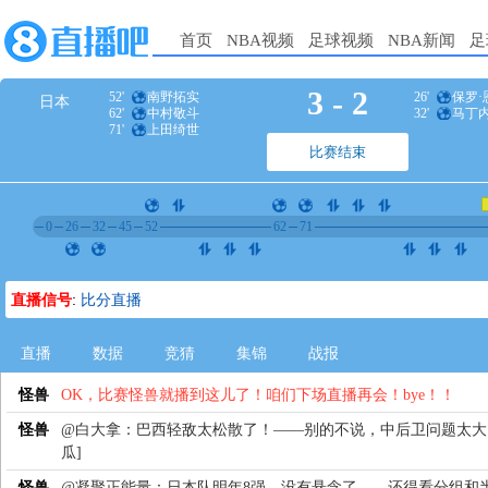
首页
NBA视频
足球视频
NBA新闻
足
3
-
2
52'
南野拓实
26'
保罗·
日本
62'
中村敬斗
32'
马丁
71'
上田绮世
比赛结束
0
26
32
45
52
62
71
直播信号
:
比分直播
直播
数据
竞猜
集锦
战报
怪兽
OK，比赛怪兽就播到这儿了！咱们下场直播再会！bye！！
怪兽
@白大拿：巴西轻敌太松散了！——别的不说，中后卫问题太大
瓜]
怪兽
@凝聚正能量：日本队明年8强，没有悬念了——还得看分组和