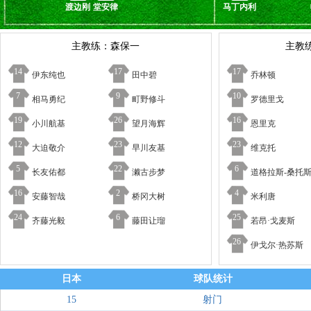
渡边刚
堂安律
马丁内利
主教练：森保一
主教
14
17
17
伊东纯也
田中碧
乔林顿
7
9
10
相马勇纪
町野修斗
罗德里戈
19
26
16
小川航基
望月海辉
恩里克
12
23
23
大迫敬介
早川友基
维克托
5
22
6
长友佑都
濑古步梦
道格拉斯-桑托
16
2
4
安藤智哉
桥冈大树
米利唐
24
6
25
齐藤光毅
藤田让瑠
若昂·戈麦斯
26
伊戈尔·热苏斯
日本
球队统计
15
射门