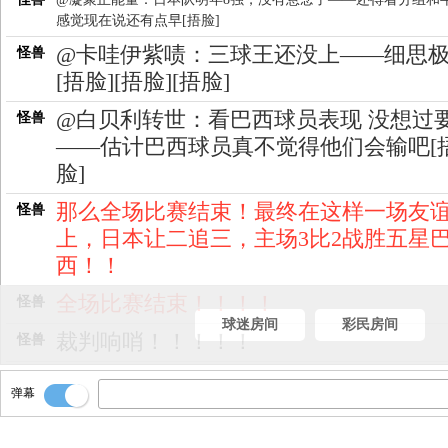
感觉现在说还有点早[捂脸]
@卡哇伊紫啧：三球王还没上——细思
怪兽
[捂脸][捂脸][捂脸]
@白贝利转世：看巴西球员表现 没想过
怪兽
——估计巴西球员真不觉得他们会输吧[
脸]
那么全场比赛结束！最终在这样一场友
怪兽
上，日本让二追三，主场3比2战胜五星
西！！
全场比赛结束！！！！
怪兽
球迷房间
彩民房间
裁判响哨！！！！！
怪兽
日本后场大脚解围！！！
怪兽
弹幕
罗德里戈分给禁区线上！！！
怪兽