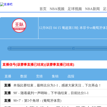
首页
NBA视频
足球视频
NBA新闻
足
12月06日 04:15 葡超第13轮 本菲卡vs葡萄牙体
0
45
直播信号(该赛事直播已结束)(该赛事直播已结束)
:
直播
数据
竞猜
集锦
战报
直播
本场比赛结束，最终比分为1-1，感谢大家关注，下次再会！
直播
90' - 随着裁判一声哨响，下半场结束，目前比分1-1
直播
90+7' - 第5个角球 - (葡萄牙体育)