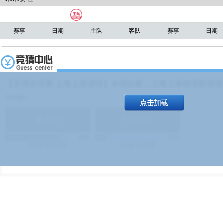
赛事
日期
主队
客队
赛事
日期
【足球友谊赛 上海上港进球】本场比赛，上海上港能否取得进球
19:00）
能
(
1.9
)
不能
(
1.9
)
83%
17%
499
次
340129
$
100
次
49380
$