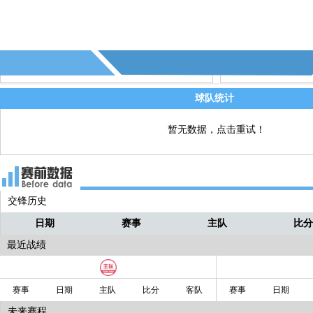
65' - 第6个射正 - (本菲卡)
直播
65' - 第3张黄牌 - 苏亚雷斯(葡萄牙体育)
直播
64' - 第5个射正 - (本菲卡)
直播
球队统计
暂无数据，点击重试！
交锋历史
日期
赛事
主队
比
最近战绩
赛事
日期
主队
比分
客队
赛事
日期
未来赛程