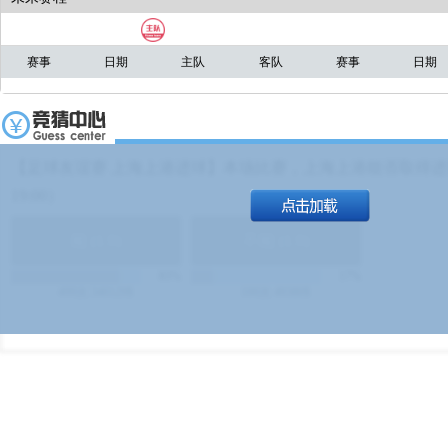
赛事
日期
主队
客队
赛事
日期
【足球友谊赛 上海上港进球】本场比赛，上海上港能否取得进球
19:00）
能
(
1.9
)
不能
(
1.9
)
83%
17%
499
次
340129
$
100
次
49380
$