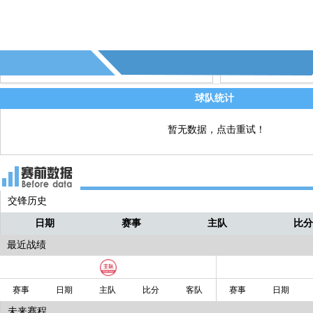
72' - 第5个角球 - (本菲卡)
直播
球队统计
暂无数据，点击重试！
交锋历史
日期
赛事
主队
比
最近战绩
赛事
日期
主队
比分
客队
赛事
日期
未来赛程