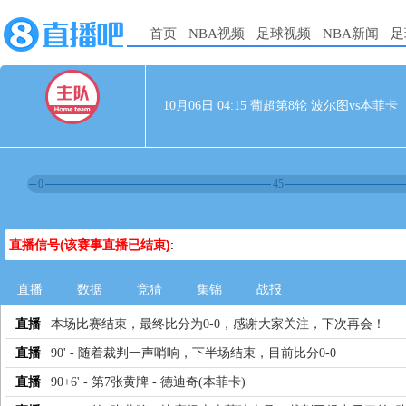
首页
NBA视频
足球视频
NBA新闻
足
10月06日 04:15 葡超第8轮 波尔图vs本菲卡
0
45
直播信号(该赛事直播已结束)
:
直播
数据
竞猜
集锦
战报
直播
本场比赛结束，最终比分为0-0，感谢大家关注，下次再会！
直播
90' - 随着裁判一声哨响，下半场结束，目前比分0-0
直播
90+6' - 第7张黄牌 - 德迪奇(本菲卡)