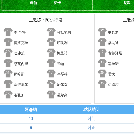
廷伯
萨卡
尼科
主教练：阿尔特塔
主教
4
20
27
本·怀特
马杜埃凯
纳瓦罗
3
49
21
莫斯克拉
斯凯利
桑纳迪
29
23
12
哈弗茨
梅里诺
古鲁泽塔
22
13
33
恩瓦内里
凯帕
塞拉诺
51
17
30
罗哈斯
津琴科
雷戈
15
24
35
基维奥尔
尼尔森
伊泽塔
28
16
洛孔加
诺尔高
阿森纳
球队统计
10
射门
6
射正