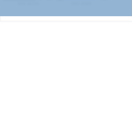
499
次
340129
$
100
次
49380
$