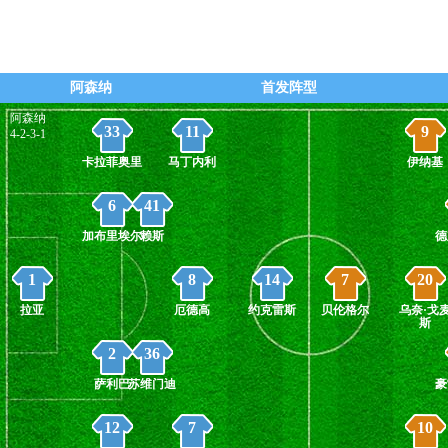
毕巴则是在18号西甲首轮对阵塞维利亚~
乐言
阿森纳将在7天后英超首轮，客场对阵曼
乐言
焦点战哦！！
阿森纳
首发阵型
阿森纳
那么双方的季前赛都是全部结束了！
乐言
33
11
9
4-2-3-1
最终阿森纳在点球大战中，6-5力克毕巴
卡拉菲奥里
马丁内利
伊纳基
乐言
全场结束！
乐言
6
41
加布里埃尔
赖斯
德
1
8
14
7
20
拉亚
厄德高
约克雷斯
贝伦格尔
乌奈·戈
斯
2
36
萨利巴
苏维门迪
豪
12
7
10