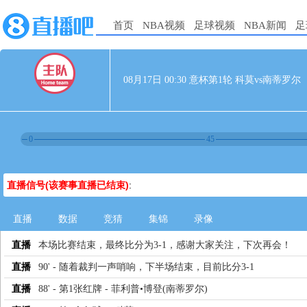
首页
NBA视频
足球视频
NBA新闻
足
08月17日 00:30 意杯第1轮 科莫vs南蒂罗尔
0
45
直播信号(该赛事直播已结束)
:
直播
数据
竞猜
集锦
录像
直播
本场比赛结束，最终比分为3-1，感谢大家关注，下次再会！
直播
90' - 随着裁判一声哨响，下半场结束，目前比分3-1
直播
88' - 第1张红牌 - 菲利普•博登(南蒂罗尔)