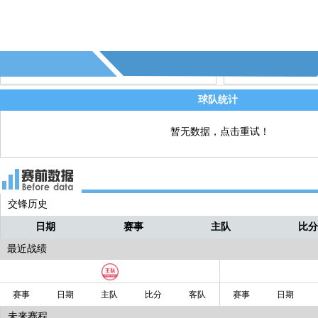
64' - 第4个角球 - (科莫)
直播
60' - 南蒂罗尔换人，乔纳森•蒂伦↑ 亚历
直播
罗•马拉莫↓
60' - 南蒂罗尔换人，拉斐尔•奥多格乌↑ 
直播
球队统计
纽尔•佩科里诺↓
58' - 第3个角球 - (科莫)
直播
暂无数据，点击重试！
58' - 科莫换人，马西莫•佩罗内↑ 卡尼塞
直播
尔吉•罗伯托↓
交锋历史
日期
赛事
主队
比
最近战绩
赛事
日期
主队
比分
客队
赛事
日期
未来赛程