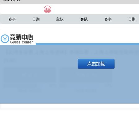
赛事
日期
主队
客队
赛事
日期
【足球友谊赛 上海上港进球】本场比赛，上海上港能否取得进球
19:00）
能
(
1.9
)
不能
(
1.9
)
83%
17%
499
次
340129
$
100
次
49380
$