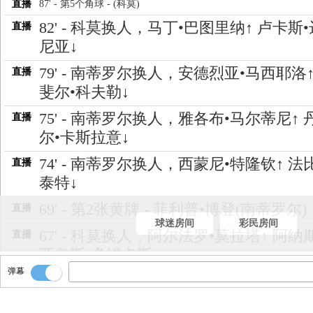
直播
87' - 第5个角球 - (科莫)
82' - 科莫换人，马丁•巴图里纳↑ 卢卡斯
直播
尼亚↓
79' - 南蒂罗尔换人，安德烈亚•马西耶洛↑
直播
斐尔•科夫勒↓
75' - 南蒂罗尔换人，雅各布•马尔蒂尼↑ 
直播
尔•卡斯拉意↓
74' - 南蒂罗尔换人，西蒙尼•特隆钦↑ 法
直播
泰特↓
69' - 第2张黄牌 - 菲利普•博登(南蒂罗尔)
直播
球迷房间
彩民房间
67' - 科莫换人，阿尔法罗•莫拉塔↑ 阿纳
直播
西奥斯•多维卡斯↓
弹幕
67' - 科莫换人，马克桑斯•卡克雷↑ 杰登
直播
↓