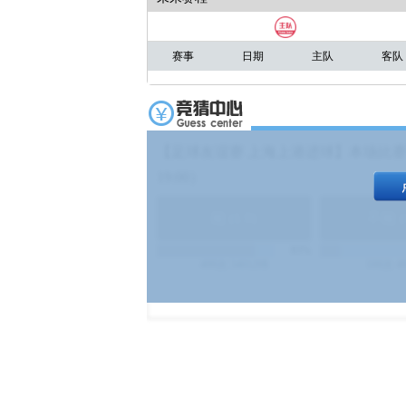
赛事
日期
主队
客队
【足球友谊赛 上海上港进球】本场比赛
19:00）
能
(
1.9
)
不能
(
83%
499
次
340129
$
100
次
4