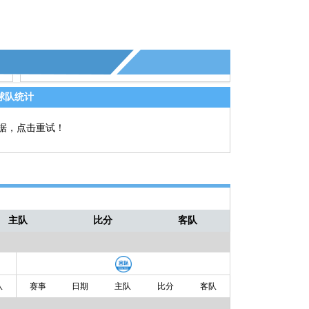
球队统计
据，点击重试！
主队
比分
客队
队
赛事
日期
主队
比分
客队