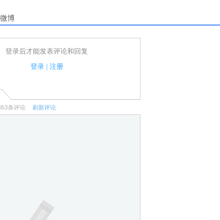
微博
登录后才能发表评论和回复
户可以发表评论了！
家法律法规.
登录
|
注册
何宣传、广告、侮辱攻击他人、刷屏等信息.
863
条评论
刷新评论