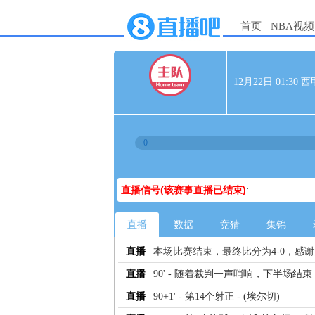
首页
NBA视频
12月22日 01:30
0
直播信号(该赛事直播已结束)
:
直播
数据
竞猜
集锦
直播
本场比赛结束，最终比分为4-0，感
直播
90' - 随着裁判一声哨响，下半场结束
直播
90+1' - 第14个射正 - (埃尔切)