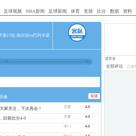
足球视频
NBA新闻
足球新闻
体育
竞猜
比分
数据
资料
1.电脑端新用
 西甲第17轮 埃尔切vs巴列卡诺
2.发言请遵守国
3.禁止发布任
请登录
45
90
全部评论
已有
反馈
录像
完赛
4-0
谢大家关注，下次再会！
完赛
4-0
，目前比分4-0
90+1'
4-0