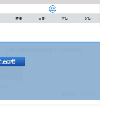
赛事
日期
主队
客队
，上海上港能否取得进球？（08月04日
1.9
)
17%
9380
$
截止时间：
08-01 19:00