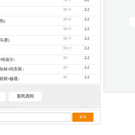
90+6'
2-2
90+6'
2-2
90+6'
2-2
热)
90+6'
2-2
90+5'
2-2
(马赛)
90+5'
2-2
89'
2-2
•纳迪尔↓
80'
2-2
 加林•阿库斯↓
80'
2-2
路易斯•穆通↓
79'
2-2
彩民房间
78'
2-2
75'
2-2
戈尔•派克奥↓
72'
2-2