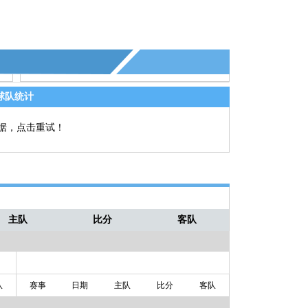
球队统计
据，点击重试！
主队
比分
客队
队
赛事
日期
主队
比分
客队