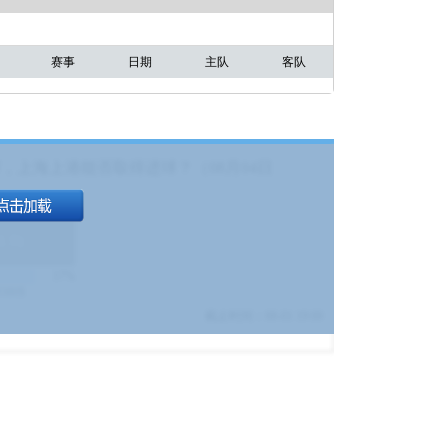
赛事
日期
主队
客队
，上海上港能否取得进球？（08月04日
1.9
)
17%
9380
$
截止时间：
08-01 19:00