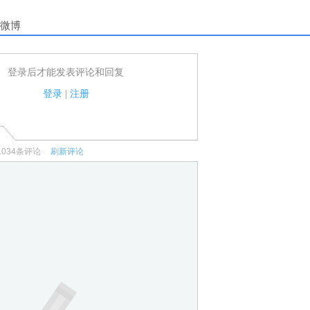
微博
登录后才能发表评论和回复
户可以发表评论了！
家法律法规.
登录
|
注册
何宣传、广告、侮辱攻击他人、刷屏等信息.
1034
条评论
刷新评论