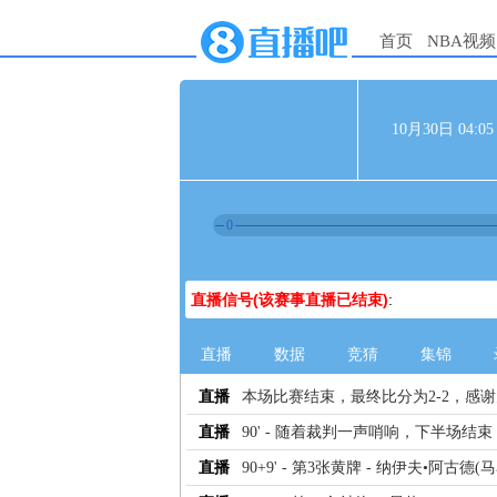
首页
NBA视频
10月30日 04:
0
直播信号(该赛事直播已结束)
:
直播
数据
竞猜
集锦
直播
本场比赛结束，最终比分为2-2，感
直播
90' - 随着裁判一声哨响，下半场结束
直播
90+9' - 第3张黄牌 - 纳伊夫•阿古德(马