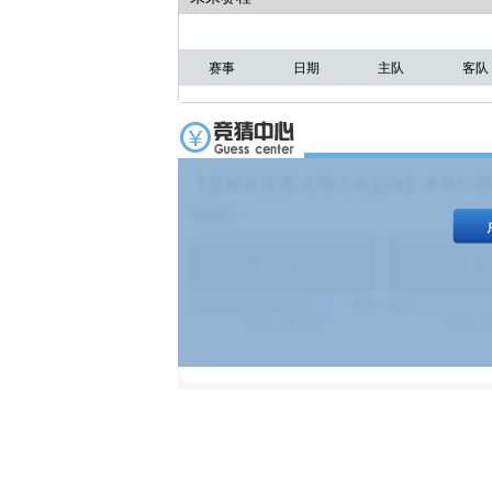
赛事
日期
主队
客队
【足球友谊赛 上海上港进球】本场比赛
19:00）
能
(
1.9
)
不能
(
83%
499
次
340129
$
100
次
4