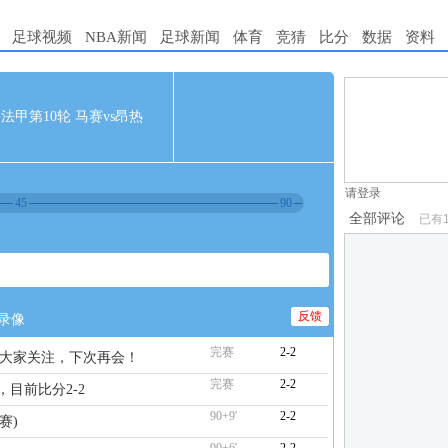
足球视频
NBA新闻
足球新闻
体育
竞猜
比分
数据
资料
1.电脑端新用
05 法甲第10轮 马赛vs昂热
2.发言请遵守国
3.禁止发布任
请登录
45
90
全部评论
已有
反馈
录像
完赛
2-2
谢大家关注，下次再会！
完赛
2-2
，目前比分2-2
90+9'
2-2
赛)