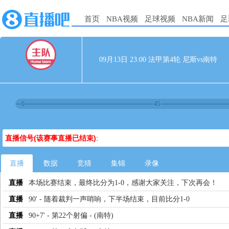
首页
NBA视频
足球视频
NBA新闻
足
09月13日 23:00 法甲第4轮 尼斯vs南特
0
45
直播信号(该赛事直播已结束)
:
直播
数据
竞猜
集锦
录像
直播
本场比赛结束，最终比分为1-0，感谢大家关注，下次再会！
直播
90' - 随着裁判一声哨响，下半场结束，目前比分1-0
直播
90+7' - 第22个射偏 - (南特)