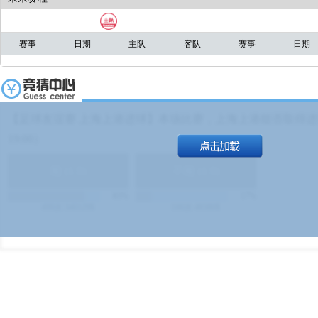
赛事
日期
主队
客队
赛事
日期
【足球友谊赛 上海上港进球】本场比赛，上海上港能否取得进球
19:00）
能
(
1.9
)
不能
(
1.9
)
83%
17%
499
次
340129
$
100
次
49380
$