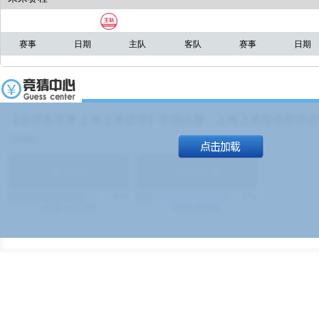
赛事
日期
主队
客队
赛事
日期
【足球友谊赛 上海上港进球】本场比赛，上海上港能否取得进球
19:00）
能
(
1.9
)
不能
(
1.9
)
83%
17%
499
次
340129
$
100
次
49380
$