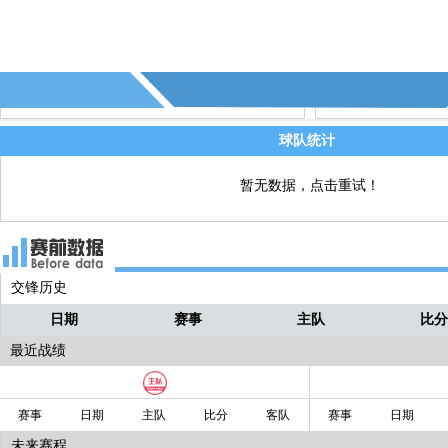
雷斯↓
78' - 摩纳哥换人，拉明•卡马拉↑ 阿拉吉
直播
↓
77' - 欧塞尔换人，鲁迪•马通多↑ 拉辛•
直播
科↓
球队统计
76' - 第12个角球 - (欧塞尔)
直播
暂无数据，点击重试！
76' - 第15个射偏 - (欧塞尔)
直播
交锋历史
日期
赛事
主队
比
最近战绩
赛事
日期
主队
比分
客队
赛事
日期
未来赛程