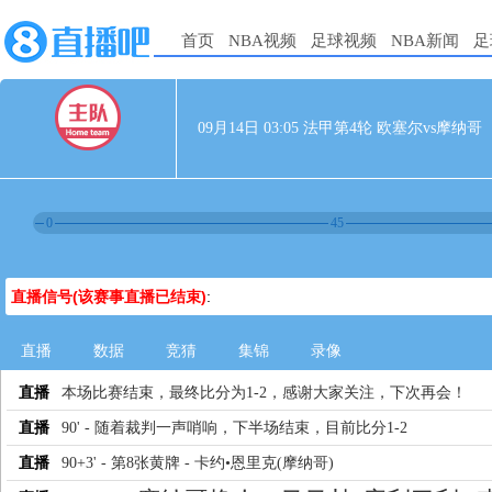
首页
NBA视频
足球视频
NBA新闻
足
09月14日 03:05 法甲第4轮 欧塞尔vs摩纳哥
0
45
直播信号(该赛事直播已结束)
:
直播
数据
竞猜
集锦
录像
直播
本场比赛结束，最终比分为1-2，感谢大家关注，下次再会！
直播
90' - 随着裁判一声哨响，下半场结束，目前比分1-2
直播
90+3' - 第8张黄牌 - 卡约•恩里克(摩纳哥)