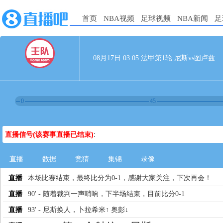
首页
NBA视频
足球视频
NBA新闻
足
08月17日 03:05 法甲第1轮 尼斯vs图卢兹
0
45
直播信号(该赛事直播已结束)
:
直播
数据
竞猜
集锦
录像
直播
本场比赛结束，最终比分为0-1，感谢大家关注，下次再会！
直播
90' - 随着裁判一声哨响，下半场结束，目前比分0-1
直播
93' - 尼斯换人，卜拉希米↑ 奥彭↓