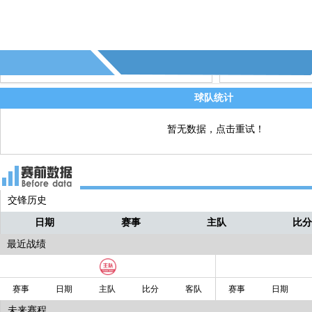
78' - 第4张黄牌 - 恩格内(尼斯)
直播
78' - 第17个射偏 - (尼斯)
直播
78' - 第10个角球，本场比赛的第十个角
直播
经产生！
球队统计
暂无数据，点击重试！
交锋历史
日期
赛事
主队
比
最近战绩
赛事
日期
主队
比分
客队
赛事
日期
未来赛程