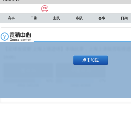
赛事
日期
主队
客队
赛事
日期
【足球友谊赛 上海上港进球】本场比赛，上海上港能否取得进球
19:00）
能
(
1.9
)
不能
(
1.9
)
83%
17%
499
次
340129
$
100
次
49380
$