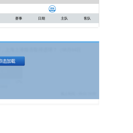
赛事
日期
主队
客队
，上海上港能否取得进球？（08月04日
1.9
)
17%
9380
$
截止时间：
08-01 19:00