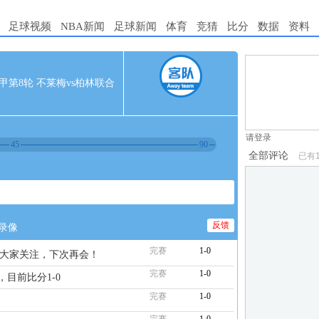
足球视频
NBA新闻
足球新闻
体育
竞猜
比分
数据
资料
1.电脑端新用
0 德甲第8轮 不莱梅vs柏林联合
2.发言请遵守国
3.禁止发布任
请登录
45
90
全部评论
已有
反馈
录像
完赛
1-0
谢大家关注，下次再会！
完赛
1-0
，目前比分1-0
完赛
1-0