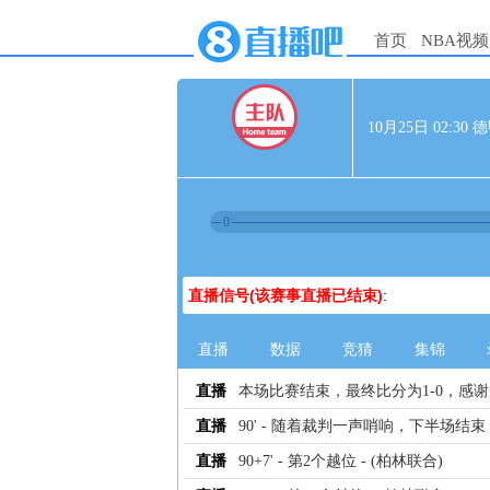
首页
NBA视频
10月25日 02:3
0
直播信号(该赛事直播已结束)
:
直播
数据
竞猜
集锦
直播
本场比赛结束，最终比分为1-0，感
直播
90' - 随着裁判一声哨响，下半场结束
直播
90+7' - 第2个越位 - (柏林联合)