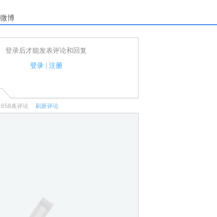
微博
登录后才能发表评论和回复
户可以发表评论了！
家法律法规.
登录
|
注册
何宣传、广告、侮辱攻击他人、刷屏等信息.
1658
条评论
刷新评论