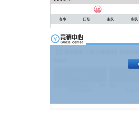
赛事
日期
主队
客队
【足球友谊赛 上海上港进球】本场比赛
19:00）
能
(
1.9
)
不能
(
83%
499
次
340129
$
100
次
4