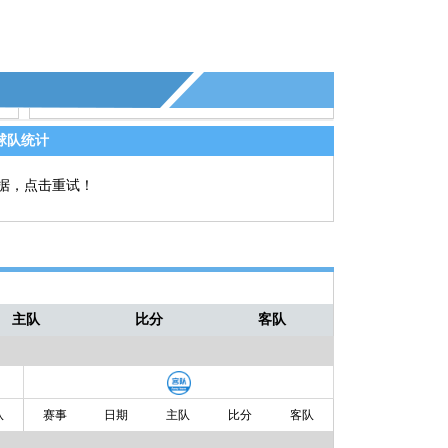
球队统计
据，点击重试！
主队
比分
客队
队
赛事
日期
主队
比分
客队