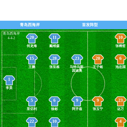
乃比江！
蝎子
段刘愚挺冷静骗过侯森！推进球门！
蝎子
青岛西海岸
首发阵型
有了！！！
蝎子
青岛西海岸
20
11
10
4-4-2
何龙海
戴维森
张稀哲
15
28
23
20
6
王鹏
张呈栋
马特乌斯-
王子铭
池忠国
因迪奥
1
李昊
5
6
9
9
23
里切利
徐彬
阿齐兹
张玉宁
达万
22
10
4