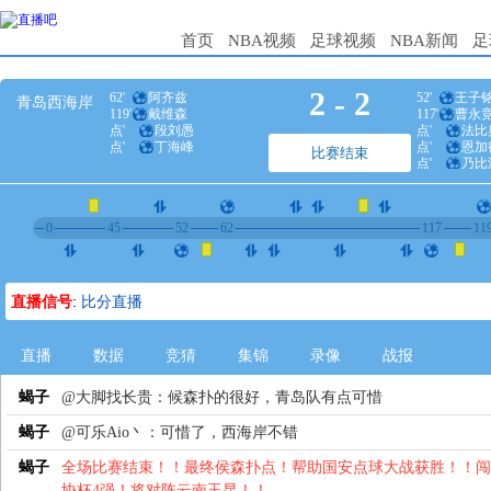
首页
NBA视频
足球视频
NBA新闻
足
2
-
2
62'
阿齐兹
52'
王子
青岛西海岸
119'
戴维森
117'
曹永
点'
段刘愚
点'
法比
点'
丁海峰
点'
恩加
比赛结束
点'
乃比
点'
达万
0
45
52
62
117
11
直播信号
:
比分直播
直播
数据
竞猜
集锦
录像
战报
蝎子
@大脚找长贵：候森扑的很好，青岛队有点可惜
蝎子
@可乐Aio丶：可惜了，西海岸不错
蝎子
全场比赛结束！！最终侯森扑点！帮助国安点球大战获胜！！闯
协杯4强！将对阵云南玉昆！！