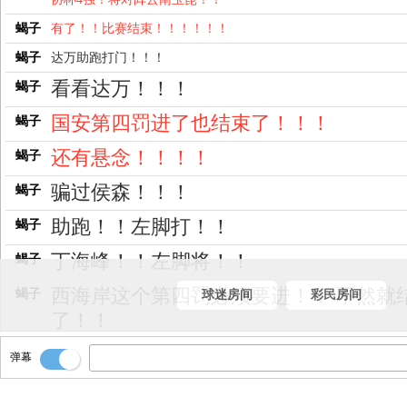
蝎子
有了！！比赛结束！！！！！！
蝎子
达万助跑打门！！！
看看达万！！！
蝎子
国安第四罚进了也结束了！！！
蝎子
还有悬念！！！！
蝎子
骗过侯森！！！
蝎子
助跑！！左脚打！！
蝎子
丁海峰！！左脚将！！
蝎子
西海岸这个第四罚必须要进！！ 不然就
蝎子
球迷房间
彩民房间
了！！
有了啊！！！！！！！
蝎子
弹幕
左脚打门！！！ 右路！！
蝎子