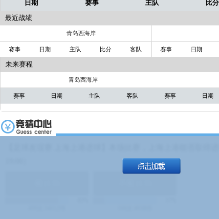
日期
赛事
主队
比
最近战绩
青岛西海岸
赛事
日期
主队
比分
客队
赛事
日期
未来赛程
青岛西海岸
赛事
日期
主队
客队
赛事
日期
【足球友谊赛 上海上港进球】本场比赛，上海上港能否取得进球
19:00）
能
(
1.9
)
不能
(
1.9
)
83%
17%
499
次
340129
$
100
次
49380
$