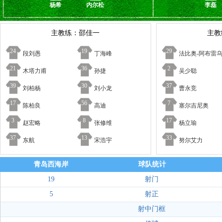
杨希
内尔松
李磊
主教练：邵佳一
主教
24
19
29
段刘愚
丁海峰
法比奥-阿布雷
21
36
2
木塔力甫
孙捷
吴少聪
39
30
37
刘柏杨
刘小龙
曹永竞
17
56
7
陈柏良
高迪
塞尔吉尼奥
3
8
17
赵宏略
张修维
杨立瑜
37
13
33
东航
宋浩宇
努尔艾力
青岛西海岸
球队统计
19
射门
5
射正
射中门框