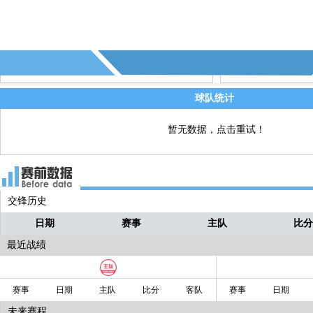
78' - 第5个越位 - (富勒姆)
直播
77' - 水晶宫换人，坎沃特↑ 克莱因↓
直播
球队统计
暂无数据，点击重试！
交锋历史
日期
赛事
主队
比
最近战绩
赛事
日期
主队
比分
客队
赛事
日期
未来赛程