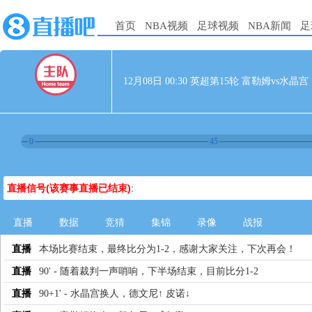
首页
NBA视频
足球视频
NBA新闻
足
12月08日 00:30 英超第15轮 富勒姆vs水晶宫
0
45
直播信号(该赛事直播已结束)
:
直播
数据
竞猜
集锦
录像
战报
直播
本场比赛结束，最终比分为1-2，感谢大家关注，下次再会！
直播
90' - 随着裁判一声哨响，下半场结束，目前比分1-2
直播
90+1' - 水晶宫换人，德文尼↑ 皮诺↓