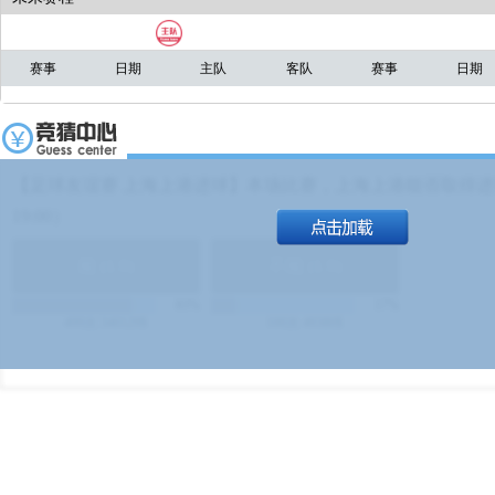
赛事
日期
主队
客队
赛事
日期
【足球友谊赛 上海上港进球】本场比赛，上海上港能否取得进球
19:00）
能
(
1.9
)
不能
(
1.9
)
83%
17%
499
次
340129
$
100
次
49380
$