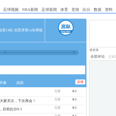
足球视频
NBA新闻
足球新闻
体育
竞猜
比分
数据
资料
1.电脑端新用
 英超第14轮 伯恩茅斯vs埃弗顿
2.发言请遵守国
3.禁止发布任
请登录
45
90
全部评论
已有
反馈
录像
战报
完赛
0-1
完赛
0-1
谢大家关注，下次再会！
完赛
0-1
，目前比分0-1