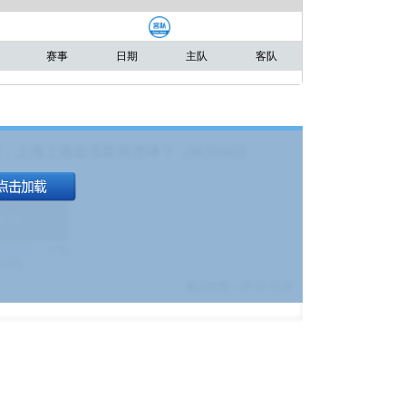
赛事
日期
主队
客队
，上海上港能否取得进球？（08月04日
1.9
)
17%
9380
$
截止时间：
08-01 19:00