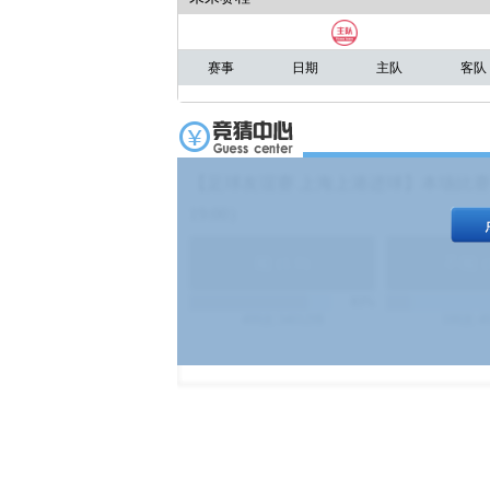
赛事
日期
主队
客队
【足球友谊赛 上海上港进球】本场比赛
19:00）
能
(
1.9
)
不能
(
83%
499
次
340129
$
100
次
4