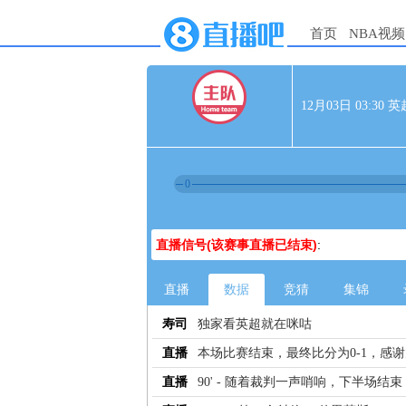
首页
NBA视频
12月03日 03:30
0
直播信号(该赛事直播已结束)
:
直播
数据
竞猜
集锦
寿司
独家看英超就在咪咕
直播
本场比赛结束，最终比分为0-1，感
直播
90' - 随着裁判一声哨响，下半场结束