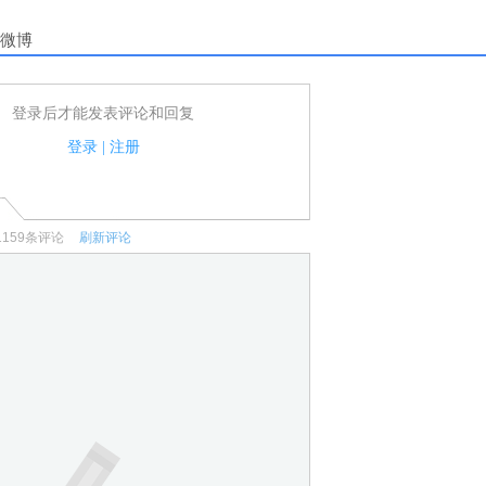
微博
登录后才能发表评论和回复
户可以发表评论了！
家法律法规.
登录
|
注册
何宣传、广告、侮辱攻击他人、刷屏等信息.
1159
条评论
刷新评论