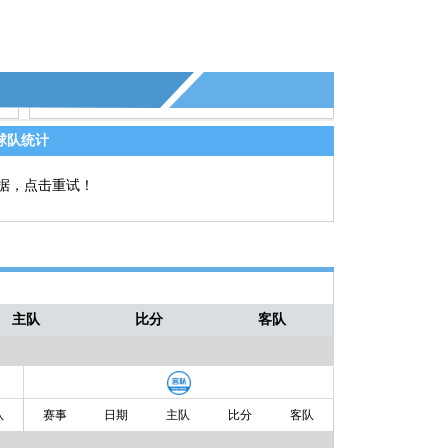
球队统计
据，点击重试！
主队
比分
客队
队
赛事
日期
主队
比分
客队