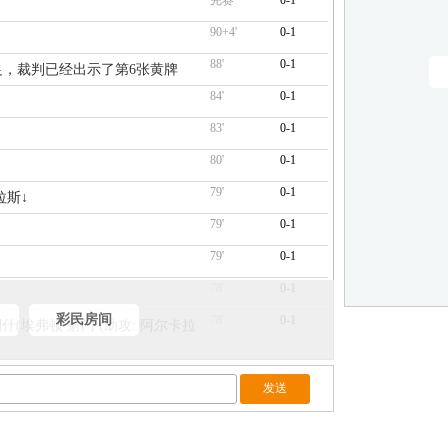
完赛
0-1
90+4'
0-1
88'
0-1
十足，裁判已经出示了第6张黄牌
84'
0-1
83'
0-1
80'
0-1
79'
0-1
拉斯↓
79'
0-1
79'
0-1
78'
0-1
彩民房间
78'
0-1
格拉利什(埃弗顿 射门 (助攻: 阿尔卡拉