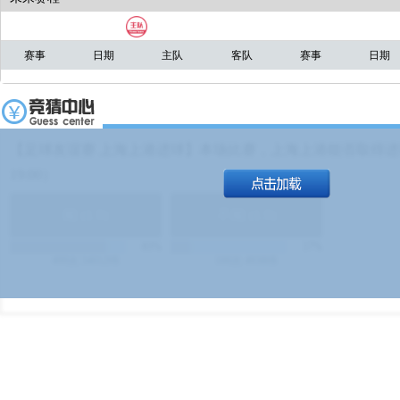
赛事
日期
主队
客队
赛事
日期
【足球友谊赛 上海上港进球】本场比赛，上海上港能否取得进球
19:00）
能
(
1.9
)
不能
(
1.9
)
83%
17%
499
次
340129
$
100
次
49380
$