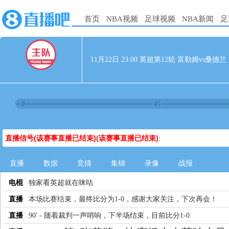
首页
NBA视频
足球视频
NBA新闻
足
11月22日 23:00 英超第12轮 富勒姆vs桑德兰
0
45
直播信号(该赛事直播已结束)(该赛事直播已结束)
:
直播
数据
竞猜
集锦
录像
战报
电棍
独家看英超就在咪咕
直播
本场比赛结束，最终比分为1-0，感谢大家关注，下次再会！
直播
90' - 随着裁判一声哨响，下半场结束，目前比分1-0