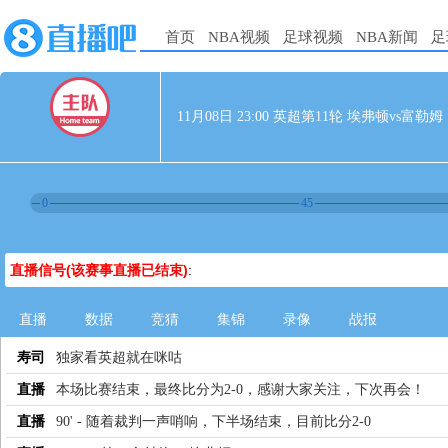
首页
NBA视频
足球视频
NBA新闻
足
11月08日 23:00 英超第11轮 埃弗顿vs富勒姆
0
45
直播信号(该赛事直播已结束)
:
直播
数据
竞猜
集锦
录像
战报
寿司
独家看英超就在咪咕
直播
本场比赛结束，最终比分为2-0，感谢大家关注，下次再会！
直播
90' - 随着裁判一声哨响，下半场结束，目前比分2-0