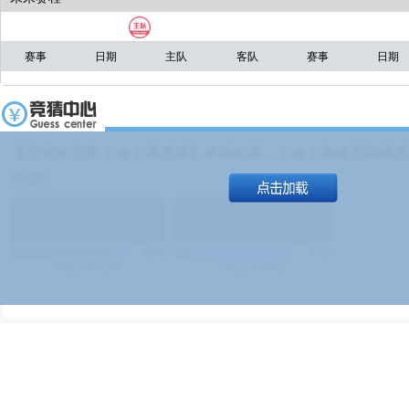
赛事
日期
主队
客队
赛事
日期
【足球友谊赛 上海上港进球】本场比赛，上海上港能否取得进球
19:00）
能
(
1.9
)
不能
(
1.9
)
83%
17%
499
次
340129
$
100
次
49380
$