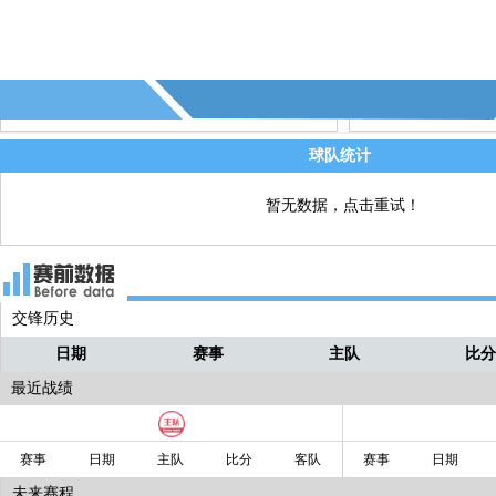
霍尔)
81' - 第9个角球 - (埃弗顿)
直播
当前比分2-0
直播
球队统计
暂无数据，点击重试！
交锋历史
日期
赛事
主队
比
最近战绩
赛事
日期
主队
比分
客队
赛事
日期
未来赛程