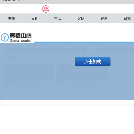
赛事
日期
主队
客队
赛事
日期
【足球友谊赛 上海上港进球】本场比赛，上海上港能否取得进球
19:00）
能
(
1.9
)
不能
(
1.9
)
83%
17%
499
次
340129
$
100
次
49380
$