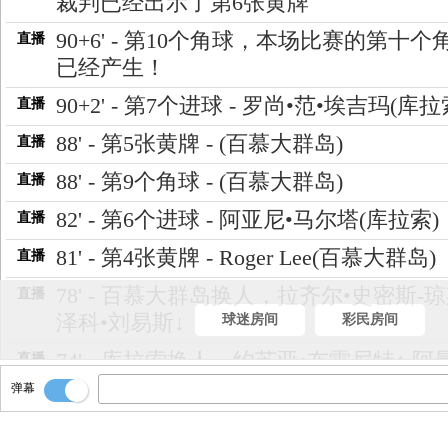
裁判已经出示了第6张黄牌
90+6' - 第10个角球，本场比赛的第十个
直播
已经产生！
90+2' - 第7个进球 - 罗尚•范•埃吉玛(库拉
直播
88' - 第5张黄牌 - (百慕大群岛)
直播
88' - 第9个角球 - (百慕大群岛)
直播
82' - 第6个进球 - 阿亚尼•马尔塔(库拉索)
直播
81' - 第4张黄牌 - Roger Lee(百慕大群岛)
直播
78' - 百慕大群岛换人，拉齐尔•史密斯-琼
直播
泽科•刘易斯↓
球迷房间
彩民房间
74' - 库拉索换人，约苏亚•布雷尼特↑ 阿
直播
奥比斯波↓
弹幕
72' - 第8个角球 - (库拉索)
直播