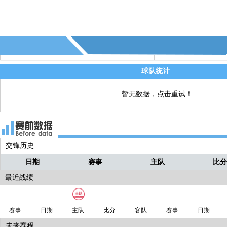
66' - 库拉索换人，戈德弗里德•罗默拉托↑
直播
安德罗•巴库纳↓
66' - 库拉索换人，杰里米•安东尼斯↑ 儒
直播
奥•巴库纳↓
球队统计
66' - 库拉索换人，阿亚尼•马尔塔↑ 利瓦
直播
梅内西亚↓
暂无数据，点击重试！
63' - 第5个进球 - (库拉索)
直播
交锋历史
日期
赛事
主队
比
最近战绩
赛事
日期
主队
比分
客队
赛事
日期
未来赛程