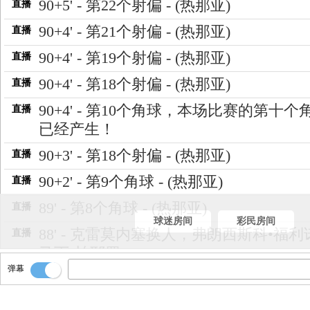
90+5' - 第22个射偏 - (热那亚)
直播
90+4' - 第21个射偏 - (热那亚)
直播
90+4' - 第19个射偏 - (热那亚)
直播
90+4' - 第18个射偏 - (热那亚)
直播
90+4' - 第10个角球，本场比赛的第十个
直播
已经产生！
90+3' - 第18个射偏 - (热那亚)
直播
90+2' - 第9个角球 - (热那亚)
直播
89' - 第8个角球 - (热那亚)
直播
球迷房间
彩民房间
88' - 克雷莫内塞换人，弗朗西斯科•福利
直播
马丁•帕耶罗↓
弹幕
87' - 克雷莫内塞换人，杰里米•萨缅托↑ 
直播
邦多↓