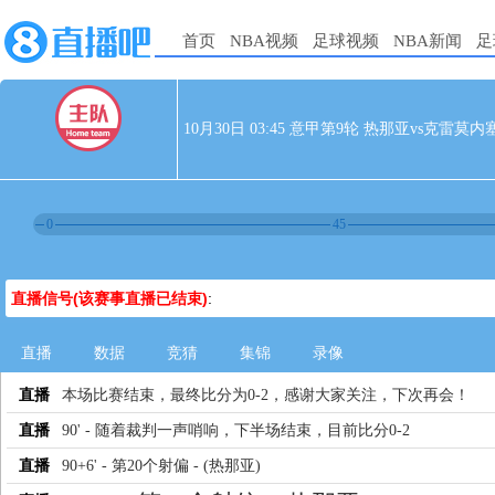
首页
NBA视频
足球视频
NBA新闻
足
10月30日 03:45 意甲第9轮 热那亚vs克雷莫内
0
45
直播信号(该赛事直播已结束)
:
直播
数据
竞猜
集锦
录像
直播
本场比赛结束，最终比分为0-2，感谢大家关注，下次再会！
直播
90' - 随着裁判一声哨响，下半场结束，目前比分0-2
直播
90+6' - 第20个射偏 - (热那亚)