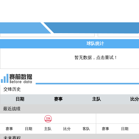
83' - 第5个射正 - (热那亚)
直播
78' - 第4张黄牌 - 托马索•巴尔贝里(克雷
直播
塞)
78' - 第17个射偏 - (热那亚)
直播
球队统计
76' - 克雷莫内塞换人，米卡伊•费↑ 罗曼
直播
里亚尼•墨索里尼↓
暂无数据，点击重试！
交锋历史
日期
赛事
主队
比
最近战绩
赛事
日期
主队
比分
客队
赛事
日期
未来赛程