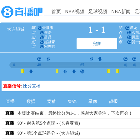
首页
NBA视频
足球视频
NBA新闻
足
1
-
1
48'
朱世玉
65'
谭龙
大连鲲城
点'
崔浩
点'
么旭
点'
吕品
点'
贝里
点'
赵舒豪
点'
贺一
完赛
点'
宋志伟
0
48
65
点
点
直播信号
:
比分直播
直播
数据
竞猜
集锦
录像
战报
直播
本场比赛结束，最终比分为1-1，感谢大家关注，下次再会！
直播
90' - 射失第5个点球 - (长春亚泰)
直播
90' - 第5个点球得分 - (大连鲲城)