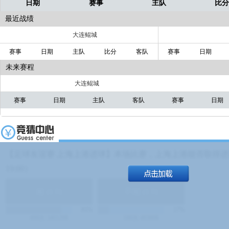
日期
赛事
主队
比
最近战绩
大连鲲城
赛事
日期
主队
比分
客队
赛事
日期
未来赛程
大连鲲城
赛事
日期
主队
客队
赛事
日期
【足球友谊赛 上海上港进球】本场比赛，上海上港能否取得进球
19:00）
能
(
1.9
)
不能
(
1.9
)
83%
17%
499
次
340129
$
100
次
49380
$