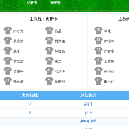
纪政玉
刘至郅
主教练：奥斯卡
主教
27
18
29
闫守宽
吕品
谭龙
8
29
15
吴彦澍
樊津铭
徐浩峰
2
5
24
魏来
林隆昌
严智宇
39
28
3
雷文杰
崔浩
王耀鹏
13
41
30
翟肇宇
邓淳泽
孙沁涵
11
25
11
钱军豪
庄麒翔
田玉达
大连鲲城
球队统计
11
射门
5
射正
射中门框