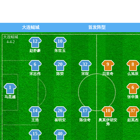
82' - 第10个角球，本场比赛的第十个角
直播
经产生！
79' - 第4张黄牌 - (长春亚泰)
直播
大连鲲城
首发阵型
大连鲲城
12
10
4-4-2
赵舒豪
朱世玉
6
20
32
9
8
宋志伟
陈荣
宋琛
贝里奇
么旭辰
1
6
马昆越
张华晨
14
26
17
10
37
王浩
崔明安
陈佳奇
奥莫伊胡安
赵英杰
弗
15
40