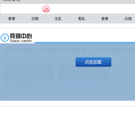
赛事
日期
主队
客队
赛事
日期
【足球友谊赛 上海上港进球】本场比赛，上海上港能否取得进球
19:00）
能
(
1.9
)
不能
(
1.9
)
83%
17%
499
次
340129
$
100
次
49380
$