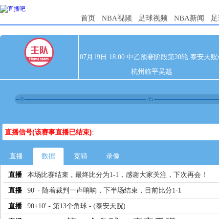
首页
NBA视频
足球视频
NBA新闻
足
07月19日 18:00 中乙预赛阶段第20轮 泰安天贶v
杭州临平吴越
0
45
直播信号(该赛事直播已结束)
:
直播
数据
竞猜
录像
直播
本场比赛结束，最终比分为1-1，感谢大家关注，下次再会！
直播
90' - 随着裁判一声哨响，下半场结束，目前比分1-1
直播
90+10' - 第13个角球 - (泰安天贶)