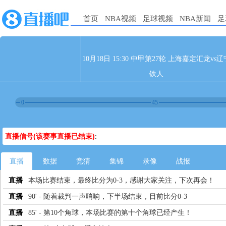
首页
NBA视频
足球视频
NBA新闻
足
10月18日 15:30 中甲第27轮 上海嘉定汇龙vs辽
铁人
0
45
直播信号(该赛事直播已结束)
:
直播
数据
竞猜
集锦
录像
战报
直播
本场比赛结束，最终比分为0-3，感谢大家关注，下次再会！
直播
90' - 随着裁判一声哨响，下半场结束，目前比分0-3
直播
85' - 第10个角球，本场比赛的第十个角球已经产生！