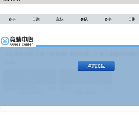
赛事
日期
主队
客队
赛事
日期
【足球友谊赛 上海上港进球】本场比赛，上海上港能否取得进球
19:00）
能
(
1.9
)
不能
(
1.9
)
83%
17%
499
次
340129
$
100
次
49380
$