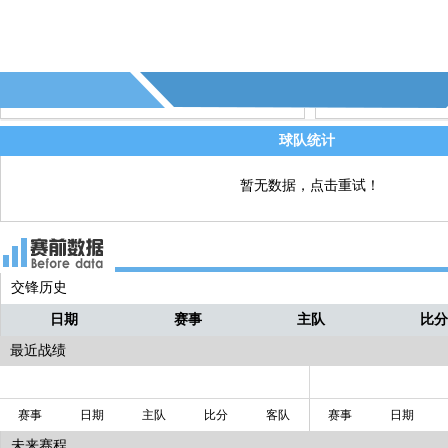
30' - 第3个角球 - (辽宁铁人)
直播
8' - 第1个进球！Goooooooal！辽宁铁人
直播
本场比赛第一个进球！
球队统计
暂无数据，点击重试！
交锋历史
日期
赛事
主队
比
最近战绩
赛事
日期
主队
比分
客队
赛事
日期
未来赛程