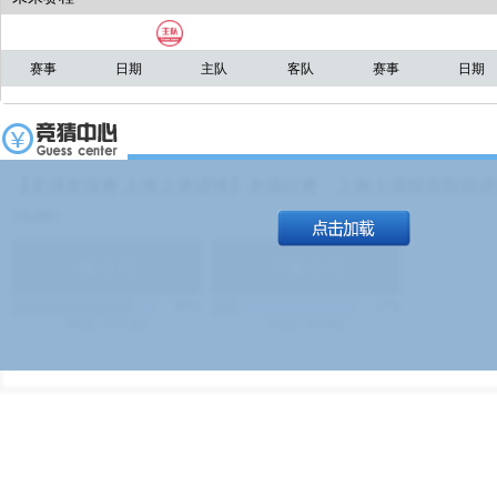
赛事
日期
主队
客队
赛事
日期
【足球友谊赛 上海上港进球】本场比赛，上海上港能否取得进球
19:00）
能
(
1.9
)
不能
(
1.9
)
83%
17%
499
次
340129
$
100
次
49380
$