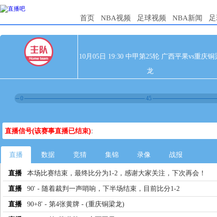
首页
NBA视频
足球视频
NBA新闻
足
10月05日 19:30 中甲第25轮 广西平果vs重庆铜
龙
0
45
直播信号(该赛事直播已结束)
:
直播
数据
竞猜
集锦
录像
战报
直播
本场比赛结束，最终比分为1-2，感谢大家关注，下次再会！
直播
90' - 随着裁判一声哨响，下半场结束，目前比分1-2
直播
90+8' - 第4张黄牌 - (重庆铜梁龙)