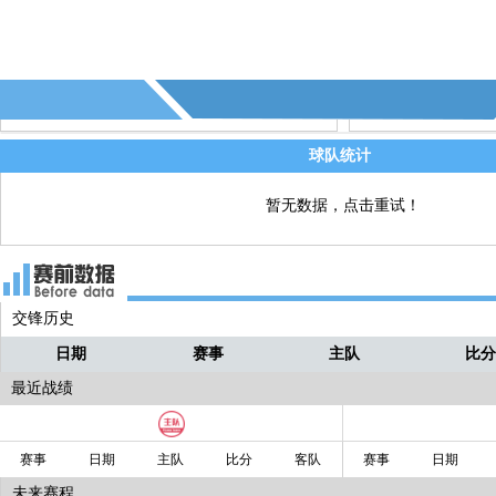
19' - 第3个角球 - (重庆铜梁龙)
直播
16' - 第2个角球 - (重庆铜梁龙)
直播
6' - 6分钟，广西平果获得本场第1个角球
直播
球队统计
暂无数据，点击重试！
交锋历史
日期
赛事
主队
比
最近战绩
赛事
日期
主队
比分
客队
赛事
日期
未来赛程