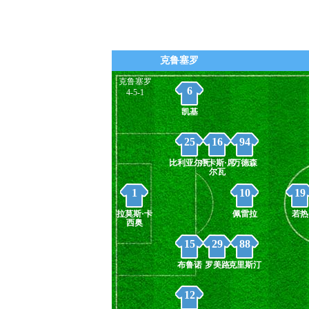
克鲁塞罗
克鲁塞罗
6
4-5-1
凯基
25
16
94
比利亚尔瓦
卢卡斯·席
万德森
尔瓦
1
10
19
拉莫斯·卡
佩雷拉
若热
西奥
15
29
88
布鲁诺
罗美路
克里斯汀
12