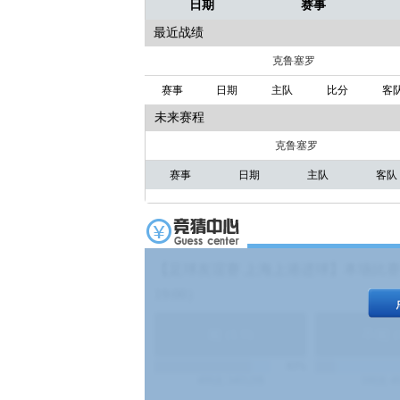
日期
赛事
最近战绩
克鲁塞罗
赛事
日期
主队
比分
客
未来赛程
克鲁塞罗
赛事
日期
主队
客队
【足球友谊赛 上海上港进球】本场比赛
19:00）
能
(
1.9
)
不能
(
83%
499
次
340129
$
100
次
4