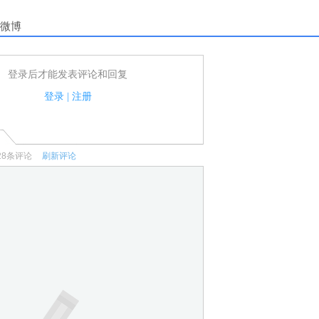
微博
登录后才能发表评论和回复
户可以发表评论了！
家法律法规.
登录
|
注册
何宣传、广告、侮辱攻击他人、刷屏等信息.
28
条评论
刷新评论