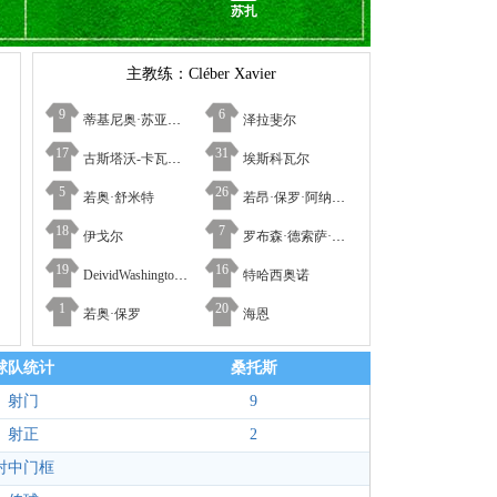
苏扎
主教练：Cléber Xavier
9
6
蒂基尼奥·苏亚雷斯
泽拉斐尔
17
31
古斯塔沃-卡瓦列罗
埃斯科瓦尔
5
26
若奥·舒米特
若昂·保罗·阿纳尼亚斯·本托
18
7
伊戈尔
罗布森·德索萨·朱尼尔
19
16
DeividWashington·DeSouzaEugenio
特哈西奥诺
1
20
若奥·保罗
海恩
球队统计
桑托斯
射门
9
射正
2
射中门框