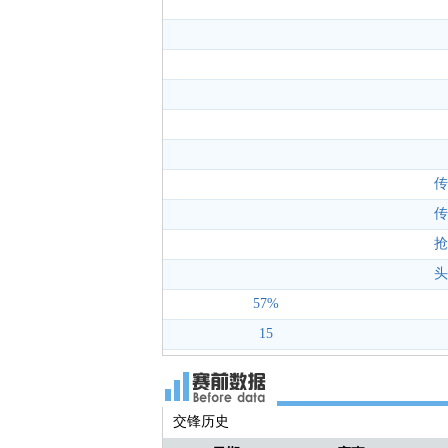
传
传
抢
头
57%
15
交锋历史