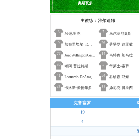
奥斯瓦多
主教练：雅尔迪姆
8
7
M·恩里克
马尔基尼奥斯
9
26
加布里埃尔·巴博萨
劳塔罗·迪亚兹
77
14
JoaoWellingtonGadelha·MelodeOliveira
马特奥`加马拉
36
5
考阿·普拉特斯·德·阿尔梅达
华莱士-索萨
41
34
Leonardo·DeAragaoCarvalho
乔纳森·耶稣
21
11
卡洛斯·爱德华多
扬尼克·博拉西
克鲁塞罗
19
4