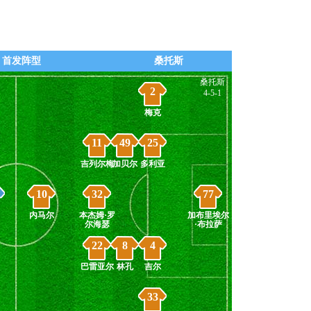
首发阵型
桑托斯
桑托斯
2
4-5-1
梅克
11
49
25
吉列尔梅
加贝尔
多利亚
10
32
77
内马尔
本杰姆·罗
加布里埃尔
尔海瑟
·布拉萨
22
8
4
巴雷亚尔
林孔
吉尔
33