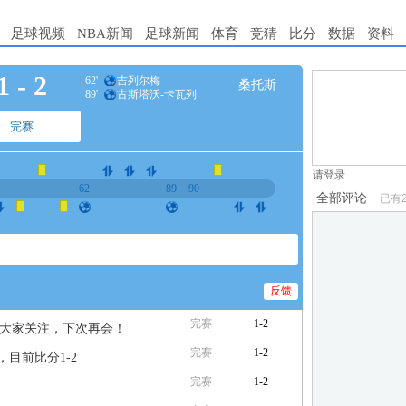
足球视频
NBA新闻
足球新闻
体育
竞猜
比分
数据
资料
1
-
2
62'
吉列尔梅
桑托斯
89'
古斯塔沃-卡瓦列
1.电脑端新用
罗
2.发言请遵守国
完赛
3.禁止发布任
请登录
62
89
90
全部评论
已有
反馈
完赛
1-2
谢大家关注，下次再会！
完赛
1-2
，目前比分1-2
完赛
1-2
↓