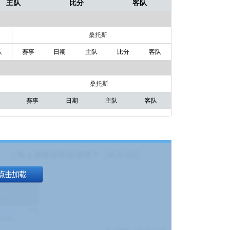
主队
比分
客队
桑托斯
队
赛事
日期
主队
比分
客队
桑托斯
赛事
日期
主队
客队
，上海上港能否取得进球？（08月04日
1.9
)
17%
9380
$