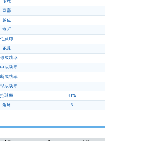
传球
直塞
越位
抢断
任意球
犯规
球成功率
中成功率
断成功率
球成功率
控球率
43%
角球
3