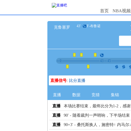
首页
NBA视频
43'
F-布鲁诺
克鲁塞罗
0
43
45
直播信号
:
比分直播
直播
数据
竞猜
集锦
直播
本场比赛结束，最终比分为1-2，感
直播
90' - 随着裁判一声哨响，下半场结束
直播
90+3' - 桑托斯换人，施密特↑ 内马尔