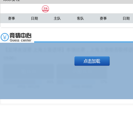
赛事
日期
主队
客队
赛事
日期
【足球友谊赛 上海上港进球】本场比赛，上海上港能否取得进球
19:00）
能
(
1.9
)
不能
(
1.9
)
83%
17%
499
次
340129
$
100
次
49380
$