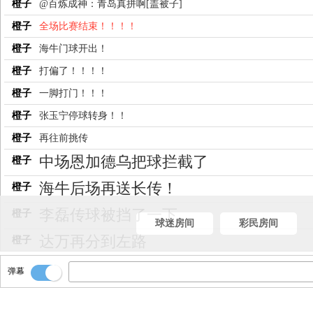
橙子
@百炼成神：青岛真拼啊[盖被子]
橙子
全场比赛结束！！！！
橙子
海牛门球开出！
橙子
打偏了！！！！
橙子
一脚打门！！！
橙子
张玉宁停球转身！！
橙子
再往前挑传
中场恩加德乌把球拦截了
橙子
海牛后场再送长传！
橙子
李磊传球被挡了一下
橙子
球迷房间
彩民房间
达万再分到左路
橙子
张玉宁头球回点
橙子
弹幕
后场一脚挑传
橙子