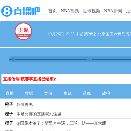
首页
NBA视频
足球视频
NBA新闻
足
10月26日 19:35 中超第28轮 北京国安vs青岛海
0
45
直播信号(该赛事直播已结束)
:
直播
数据
竞猜
集锦
录像
战报
橙子
各位再见
橙子
本场比赛的直播就到这里
橙子
@国足木治了：萨里奇牛逼，三球一助——真大腿