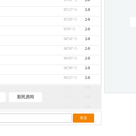
95'16''+5
2-0
95'12''+5
2-0
95'10''+5
2-0
95'0''+5
2-0
94'54''+5
2-0
94'50''+5
2-0
94'45''+5
2-0
94'39''+5
2-0
94'22''+5
2-0
94'7''+5
2-0
彩民房间
94'5''+5
2-0
94'4''+5
2-0
94'1''+5
2-0