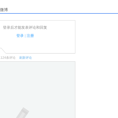
微博
登录后才能发表评论和回复
户可以发表评论了！
家法律法规.
登录
|
注册
何宣传、广告、侮辱攻击他人、刷屏等信息.
1124
条评论
刷新评论