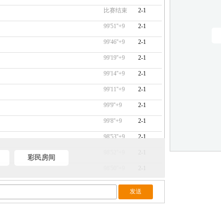
比赛结束
2-1
99'51''+9
2-1
99'46''+9
2-1
99'19''+9
2-1
99'14''+9
2-1
99'11''+9
2-1
99'9''+9
2-1
99'8''+9
2-1
98'53''+9
2-1
98'52''+9
2-1
彩民房间
98'50''+9
2-1
98'47''+9
2-1
98'45''+9
2-1
球！