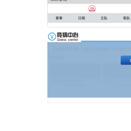
赛事
日期
主队
客队
【足球友谊赛 上海上港进球】本场比赛
19:00）
能
(
1.9
)
不能
(
83%
499
次
340129
$
100
次
4