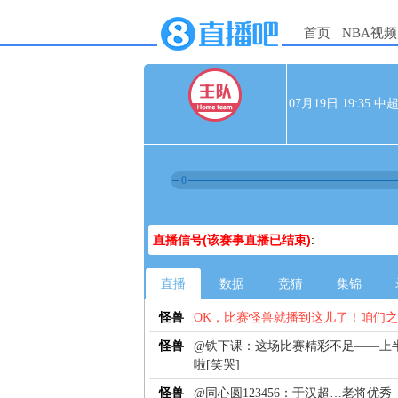
首页
NBA视频
07月19日 19:35
0
直播信号(该赛事直播已结束)
:
直播
数据
竞猜
集锦
怪兽
OK，比赛怪兽就播到这儿了！咱们之后
怪兽
@铁下课：这场比赛精彩不足——上
啦[笑哭]
怪兽
@同心圆123456：于汉超…老将优秀