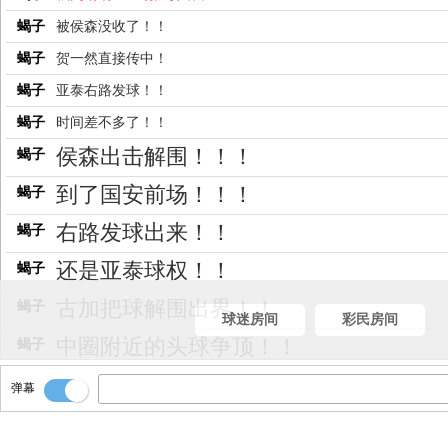
蝎子
被侯森没收了！！
蝎子
贺一然直接传中！
蝎子
亚泰右路发球！！
蝎子
时间差不多了！！
侯森出击解围！！！
蝎子
到了国安前场！！！
蝎子
右路发球出来！！
蝎子
还是亚泰球权！！
蝎子
古加把球解围出界！！
蝎子
球迷房间
彩民房间
中圈附近的头球争顶！！
蝎子
后场吴亚珂开球！！！
蝎子
弹幕
双方场上发生了点小矛盾！不过问题不
蝎子