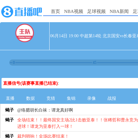
首页
NBA视频
足球视频
NBA新闻
足
06月14日 19:00 中超第14轮 北京国安vs长春亚
0
45
直播信号(该赛事直播已结束)
:
直播
数据
竞猜
集锦
录像
战报
蝎子
@络腮胡长白袜：谭龙真好啊
蝎子
全场结束！！最终国安主场2比1击败亚泰！！张稀哲和曹永竞
进球！谭龙为亚泰打入一球！
蝎子
裁判哨响！全场比赛结束！