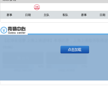
赛事
日期
主队
客队
赛事
日期
【足球友谊赛 上海上港进球】本场比赛，上海上港能否取得进球
19:00）
能
(
1.9
)
不能
(
1.9
)
83%
17%
499
次
340129
$
100
次
49380
$