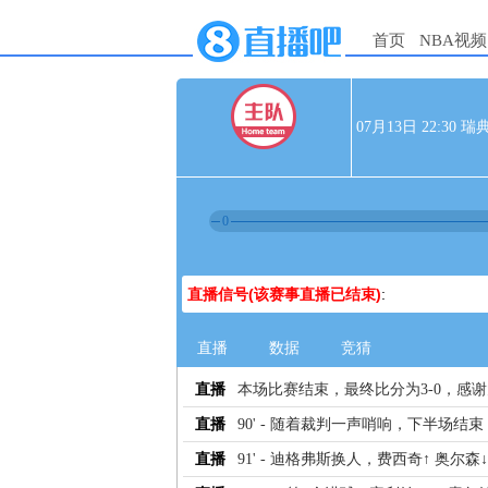
首页
NBA视频
07月13日 22:30
0
直播信号(该赛事直播已结束)
:
直播
数据
竞猜
直播
本场比赛结束，最终比分为3-0，感
直播
90' - 随着裁判一声哨响，下半场结束
直播
91' - 迪格弗斯换人，费西奇↑ 奥尔森↓