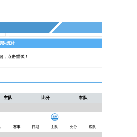
球队统计
据，点击重试！
主队
比分
客队
队
赛事
日期
主队
比分
客队