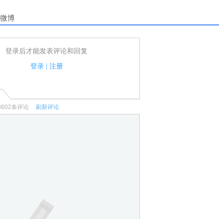
微博
登录后才能发表评论和回复
户可以发表评论了！
家法律法规.
登录
|
注册
何宣传、广告、侮辱攻击他人、刷屏等信息.
3602
条评论
刷新评论