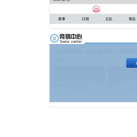
赛事
日期
主队
客队
【足球友谊赛 上海上港进球】本场比赛
19:00）
能
(
1.9
)
不能
(
83%
499
次
340129
$
100
次
4