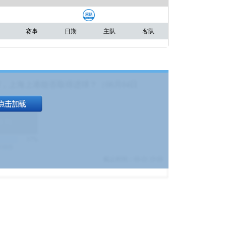
赛事
日期
主队
客队
，上海上港能否取得进球？（08月04日
1.9
)
17%
9380
$
截止时间：
08-01 19:00