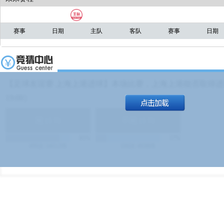
赛事
日期
主队
客队
赛事
日期
【足球友谊赛 上海上港进球】本场比赛，上海上港能否取得进球
19:00）
能
(
1.9
)
不能
(
1.9
)
83%
17%
499
次
340129
$
100
次
49380
$