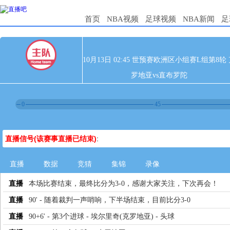
首页
NBA视频
足球视频
NBA新闻
足
10月13日 02:45 世预赛欧洲区小组赛L组第8轮
罗地亚vs直布罗陀
0
45
直播信号(该赛事直播已结束)
:
直播
数据
竞猜
集锦
录像
直播
本场比赛结束，最终比分为3-0，感谢大家关注，下次再会！
直播
90' - 随着裁判一声哨响，下半场结束，目前比分3-0
直播
90+6' - 第3个进球 - 埃尔里奇(克罗地亚) - 头球