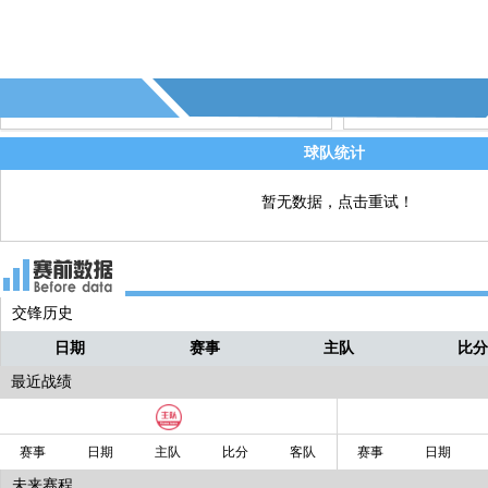
68' - 克罗地亚换人，莫德里奇↑ 科瓦契奇
直播
球队统计
暂无数据，点击重试！
交锋历史
日期
赛事
主队
比
最近战绩
赛事
日期
主队
比分
客队
赛事
日期
未来赛程