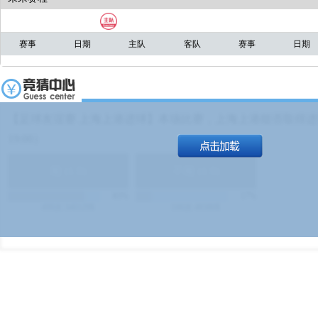
赛事
日期
主队
客队
赛事
日期
【足球友谊赛 上海上港进球】本场比赛，上海上港能否取得进球
19:00）
能
(
1.9
)
不能
(
1.9
)
83%
17%
499
次
340129
$
100
次
49380
$