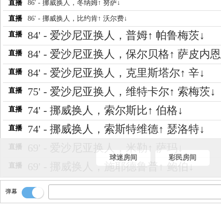
直播
86' - 挪威换人，冬纳姆↑ 努萨↓
直播
86' - 挪威换人，比约肯↑ 沃尔费↓
84' - 爱沙尼亚换人，普姆↑ 帕鲁梅茨↓
直播
84' - 爱沙尼亚换人，保尔贝格↑ 萨皮内恩
直播
84' - 爱沙尼亚换人，克里斯塔尔↑ 辛↓
直播
75' - 爱沙尼亚换人，维特卡尔↑ 索梅茨↓
直播
74' - 挪威换人，索尔斯比↑ 伯格↓
直播
74' - 挪威换人，索斯特维德↑ 瑟洛特↓
直播
69' - 爱沙尼亚换人，米勒↑ 萨玛↓
直播
球迷房间
彩民房间
69' - 挪威换人，施耶德鲁普↑ 鲍伯↓
直播
弹幕