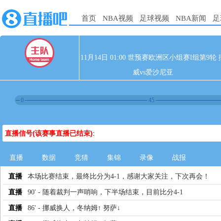
首页
NBA视频
足球视频
NBA新闻
足
11月14日 01:00 世预赛欧洲区小组赛I组第9轮 
威vs爱沙尼亚
0
45
直播信号(该赛事直播已结束)
:
直播
数据
竞猜
集锦
录像
战报
直播
本场比赛结束，最终比分为4-1，感谢大家关注，下次再会！
直播
90' - 随着裁判一声哨响，下半场结束，目前比分4-1
直播
86' - 挪威换人，冬纳姆↑ 努萨↓