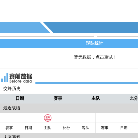
球队统计
暂无数据，点击重试！
交锋历史
日期
赛事
主队
比
最近战绩
赛事
日期
主队
比分
客队
赛事
日期
未来赛程