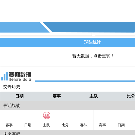
比利时应该是最后的进攻机会了！
电棍
被断了！
电棍
哈萨克斯坦在角旗护球
电棍
球队统计
补时是到了啊
电棍
破坏出了边线！
电棍
暂无数据，点击重试！
交锋历史
日期
赛事
主队
比
最近战绩
赛事
日期
主队
比分
客队
赛事
日期
未来赛程