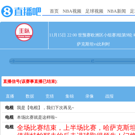
首页
NBA视频
足球视频
NBA新闻
足
11月15日 22:00 世预赛欧洲区小组赛J组第9轮 
萨克斯坦vs比利时
0
45
直播信号(该赛事直播已结束)
:
直播
数据
竞猜
集锦
录像
战报
电棍
我是【电棍】，我们下次再见~
电棍
本场比赛就是这样啦~
全场比赛结束，上半场比赛，哈萨克斯
电棍