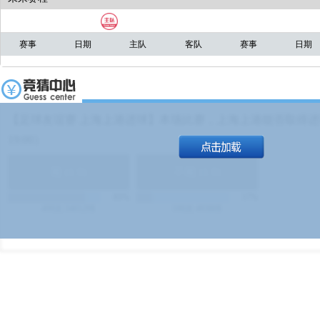
赛事
日期
主队
客队
赛事
日期
【足球友谊赛 上海上港进球】本场比赛，上海上港能否取得进球
19:00）
能
(
1.9
)
不能
(
1.9
)
83%
17%
499
次
340129
$
100
次
49380
$