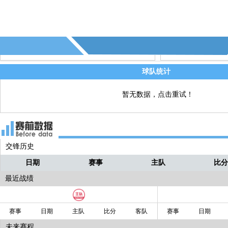
80' - 第16个射偏 - (波兰)
直播
80' - 第11个射正 - (马耳他)
直播
球队统计
暂无数据，点击重试！
交锋历史
日期
赛事
主队
比
最近战绩
赛事
日期
主队
比分
客队
赛事
日期
未来赛程