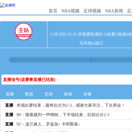
首页
NBA视频
足球视频
NBA新闻
足
11月18日 03:45 世预赛欧洲区小组赛G组第6
马耳他vs波兰
0
45
直播信号(该赛事直播已结束)
:
直播
数据
竞猜
集锦
录像
直播
本场比赛结束，最终比分为2-3，感谢大家关注，下次再会！
直播
90' - 随着裁判一声哨响，下半场结束，目前比分2-3
直播
92' - 波兰换人，罗兹加↑ 卡明斯基↓