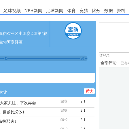
足球视频
NBA新闻
足球新闻
体育
竞猜
比分
数据
资料
1.电脑端新用
5 世预赛欧洲区小组赛D组第4轮
2.发言请遵守国
兰vs阿塞拜疆
3.禁止发布任
请登录
45
90
全部评论
已有
反馈
录像
完赛
2-1
谢大家关注，下次再会！
完赛
2-1
，目前比分2-1
90+2'
2-1
海布拉耶夫↓