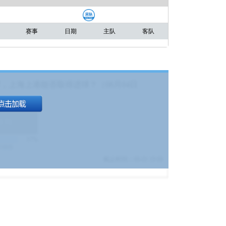
赛事
日期
主队
客队
，上海上港能否取得进球？（08月04日
1.9
)
17%
9380
$
截止时间：
08-01 19:00