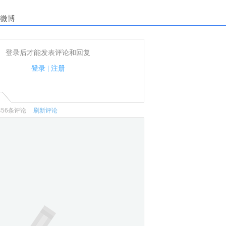
微博
登录后才能发表评论和回复
户可以发表评论了！
家法律法规.
登录
|
注册
何宣传、广告、侮辱攻击他人、刷屏等信息.
456
条评论
刷新评论