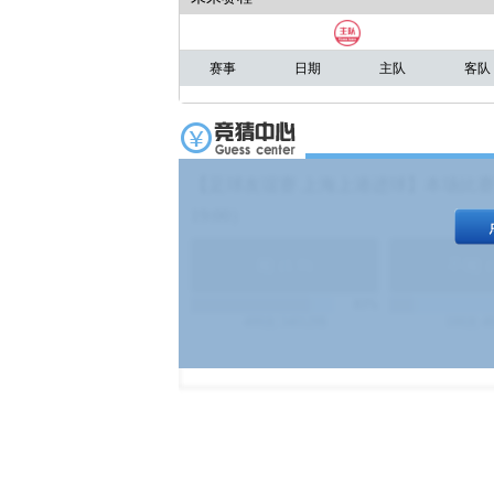
赛事
日期
主队
客队
【足球友谊赛 上海上港进球】本场比赛
19:00）
能
(
1.9
)
不能
(
83%
499
次
340129
$
100
次
4