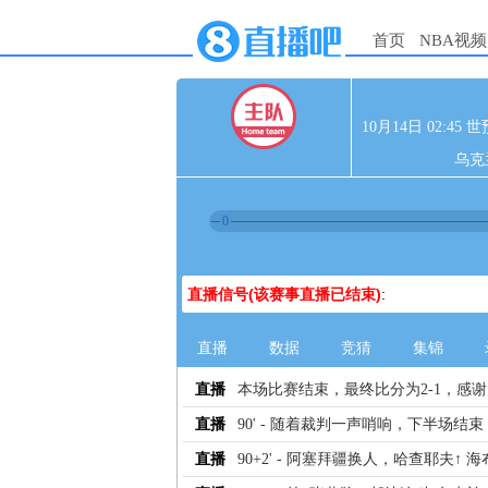
首页
NBA视频
10月14日 02:4
乌克
0
直播信号(该赛事直播已结束)
:
直播
数据
竞猜
集锦
直播
本场比赛结束，最终比分为2-1，感
直播
90' - 随着裁判一声哨响，下半场结束
直播
90+2' - 阿塞拜疆换人，哈查耶夫↑ 