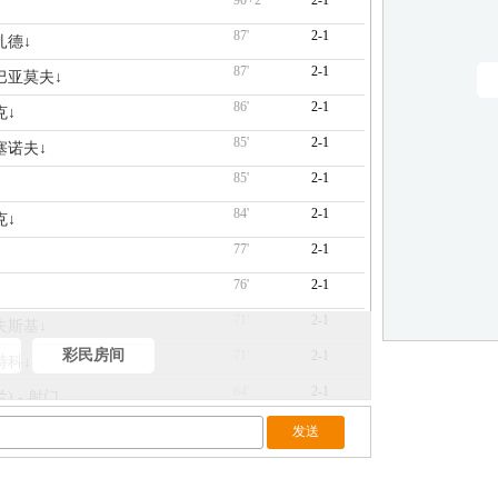
90+2'
2-1
87'
2-1
扎德↓
87'
2-1
 巴亚莫夫↓
86'
2-1
克↓
85'
2-1
胡塞诺夫↓
85'
2-1
84'
2-1
克↓
77'
2-1
76'
2-1
71'
2-1
夫斯基↓
彩民房间
71'
2-1
特科↓
64'
2-1
) - 射门
61'
2-1
夫↓