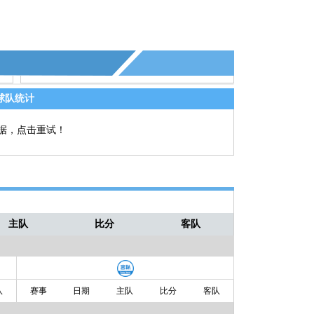
球队统计
据，点击重试！
主队
比分
客队
队
赛事
日期
主队
比分
客队