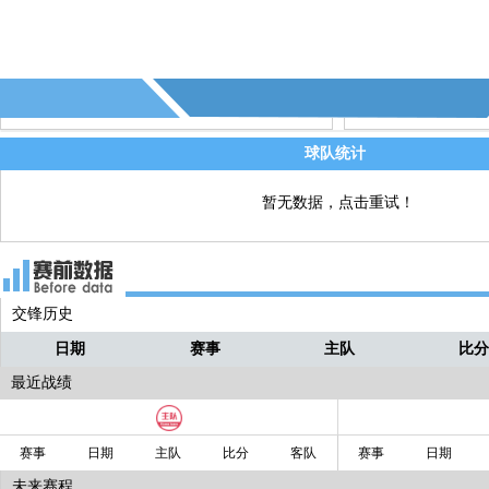
78' - 第19个射偏 - (海登海姆)
直播
75' - 第18个射偏 - (海登海姆)
直播
74' - 第17个射偏 - (不莱梅)
直播
球队统计
暂无数据，点击重试！
交锋历史
日期
赛事
主队
比
最近战绩
赛事
日期
主队
比分
客队
赛事
日期
未来赛程