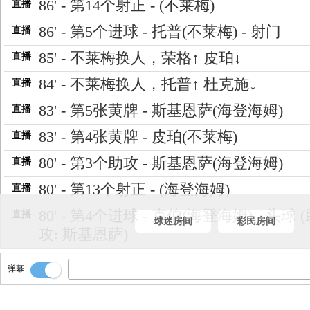
86' - 第14个射正 - (不莱梅)
直播
86' - 第5个进球 - 托普(不莱梅) - 射门
直播
85' - 不莱梅换人，荣格↑ 皮珀↓
直播
84' - 不莱梅换人，托普↑ 杜克施↓
直播
83' - 第5张黄牌 - 斯基恩萨(海登海姆)
直播
83' - 第4张黄牌 - 皮珀(不莱梅)
直播
80' - 第3个助攻 - 斯基恩萨(海登海姆)
直播
80' - 第13个射正 - (海登海姆)
直播
80' - 第4个进球 - 克伯(海登海姆) - 头球 
直播
球迷房间
彩民房间
攻: 斯基恩萨)
80' - 第10个角球，本场比赛的第十个角
直播
弹幕
经产生！
78' - 海登海姆换人，福伦巴赫↑ 洪萨克↓
直播