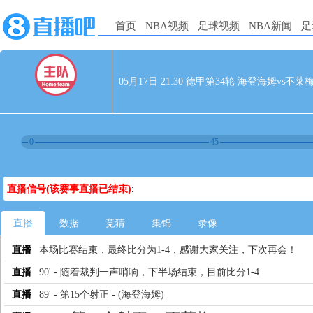
首页
NBA视频
足球视频
NBA新闻
足
05月17日 21:30 德甲第34轮 海登海姆vs不莱
0
45
直播信号(该赛事直播已结束)
:
直播
数据
竞猜
集锦
录像
直播
本场比赛结束，最终比分为1-4，感谢大家关注，下次再会！
直播
90' - 随着裁判一声哨响，下半场结束，目前比分1-4
直播
89' - 第15个射正 - (海登海姆)