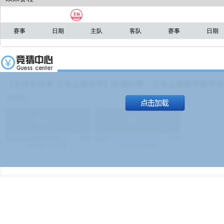
赛事
日期
主队
客队
赛事
日期
【足球友谊赛 上海上港进球】本场比赛，上海上港能否取得进球
19:00）
能
(
1.9
)
不能
(
1.9
)
83%
17%
499
次
340129
$
100
次
49380
$