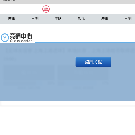
赛事
日期
主队
客队
赛事
日期
【足球友谊赛 上海上港进球】本场比赛，上海上港能否取得进球
19:00）
能
(
1.9
)
不能
(
1.9
)
83%
17%
499
次
340129
$
100
次
49380
$