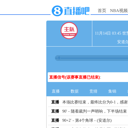
首页
NBA视频
11月14日 03:4
安道尔
0
直播信号(该赛事直播已结束)
:
直播
数据
竞猜
集锦
直播
本场比赛结束，最终比分为0-1，感
直播
90' - 随着裁判一声哨响，下半场结束
直播
90+2' - 第4个角球 - (安道尔)