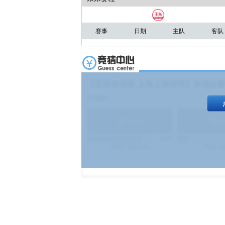
赛事
日期
主队
客队
【足球友谊赛 上海上港进球】本场比赛
19:00）
能
(
1.9
)
不能
(
83%
499
次
340129
$
100
次
4