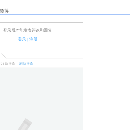
微博
登录后才能发表评论和回复
户可以发表评论了！
家法律法规.
登录
|
注册
何宣传、广告、侮辱攻击他人、刷屏等信息.
858
条评论
刷新评论