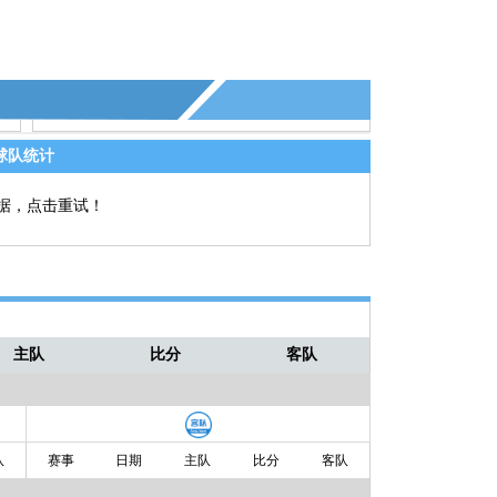
球队统计
据，点击重试！
主队
比分
客队
队
赛事
日期
主队
比分
客队