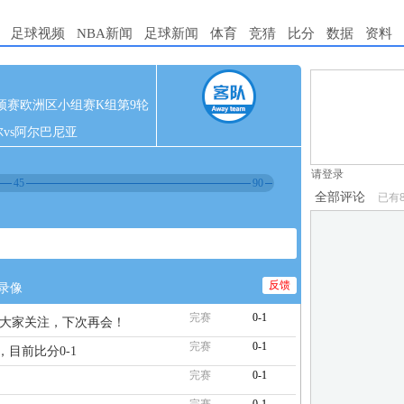
足球视频
NBA新闻
足球新闻
体育
竞猜
比分
数据
资料
1.电脑端新用
5 世预赛欧洲区小组赛K组第9轮
2.发言请遵守国
vs阿尔巴尼亚
3.禁止发布任
请登录
45
90
全部评论
已有
反馈
录像
完赛
0-1
谢大家关注，下次再会！
完赛
0-1
，目前比分0-1
完赛
0-1