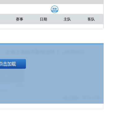
赛事
日期
主队
客队
，上海上港能否取得进球？（08月04日
1.9
)
17%
9380
$
截止时间：
08-01 19:00