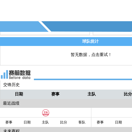
75' - 第14个射偏 - (斯图加特)
直播
球队统计
暂无数据，点击重试！
交锋历史
日期
赛事
主队
比
最近战绩
赛事
日期
主队
比分
客队
赛事
日期
未来赛程