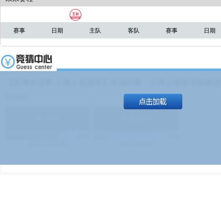
赛事
日期
主队
客队
赛事
日期
【足球友谊赛 上海上港进球】本场比赛，上海上港能否取得进球
19:00）
能
(
1.9
)
不能
(
1.9
)
83%
17%
499
次
340129
$
100
次
49380
$