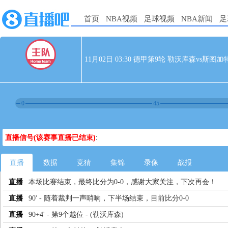
首页
NBA视频
足球视频
NBA新闻
足
11月02日 03:30 德甲第9轮 勒沃库森vs斯图加
0
45
直播信号(该赛事直播已结束)
:
直播
数据
竞猜
集锦
录像
战报
直播
本场比赛结束，最终比分为0-0，感谢大家关注，下次再会！
直播
90' - 随着裁判一声哨响，下半场结束，目前比分0-0
直播
90+4' - 第9个越位 - (勒沃库森)