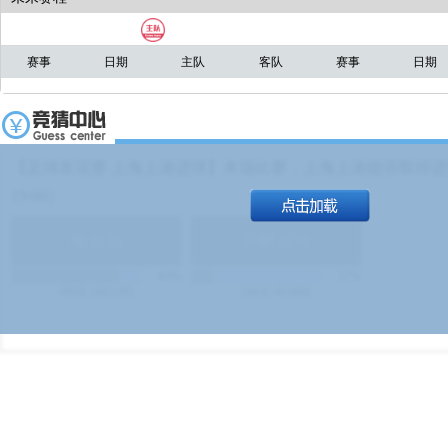
赛事
日期
主队
客队
赛事
日期
【足球友谊赛 上海上港进球】本场比赛，上海上港能否取得进球
19:00）
能
(
1.9
)
不能
(
1.9
)
83%
17%
499
次
340129
$
100
次
49380
$