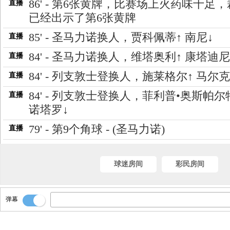
86' - 第6张黄牌，比赛场上火药味十足
直播
已经出示了第6张黄牌
85' - 圣马力诺换人，贾科佩蒂↑ 南尼↓
直播
84' - 圣马力诺换人，维塔奥利↑ 康塔迪尼
直播
84' - 列支敦士登换人，施莱格尔↑ 马尔克
直播
84' - 列支敦士登换人，菲利普•奥斯帕尔
直播
诺塔罗↓
79' - 第9个角球 - (圣马力诺)
直播
球迷房间
彩民房间
弹幕