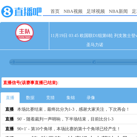
首页
NBA视频
足球视频
NBA新闻
足
11月19日 03:45 欧国联D1组第6轮 列支敦士登v
圣马力诺
0
45
直播信号(该赛事直播已结束)
:
直播
数据
竞猜
集锦
录像
直播
本场比赛结束，最终比分为1-3，感谢大家关注，下次再会！
直播
90' - 随着裁判一声哨响，下半场结束，目前比分1-3
直播
90+1' - 第10个角球，本场比赛的第十个角球已经产生！