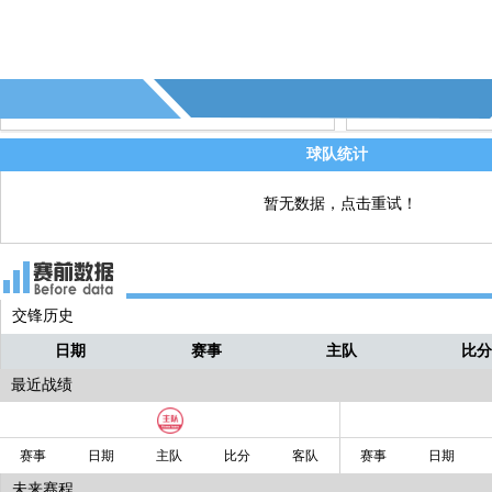
被人墙封堵！
蝎子
戈麦斯左脚打门！！
蝎子
曼城拿到大禁区前沿右侧的任意球！
蝎子
裁判鸣哨！！吹罚了犯规！
蝎子
球队统计
暂无数据，点击重试！
交锋历史
日期
赛事
主队
比
最近战绩
赛事
日期
主队
比分
客队
赛事
日期
未来赛程