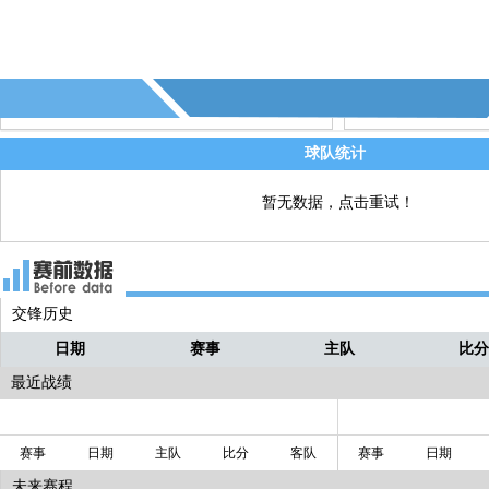
逼！下赛季欧冠能走多远我们拭目以待
——确实啊 这样的药厂要是去踢欧冠肯
令许多球迷期待的
@最后一块：药厂是冠军！！
怪兽
@Okawai：龙哥牛逼！
怪兽
球队统计
这是扎卡加盟勒沃库森的第一个赛季！
怪兽
暂无数据，点击重试！
夺冠了！！
扎卡这边也过来了！！举起沙盘和队友
怪兽
起欢庆！！！
交锋历史
和队员们再庆祝一次！！！！
怪兽
日期
赛事
主队
比
这边阿隆索接过沙盘！！！！
怪兽
最近战绩
赛事
日期
主队
比分
客队
赛事
日期
未来赛程