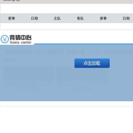
赛事
日期
主队
客队
赛事
日期
【足球友谊赛 上海上港进球】本场比赛，上海上港能否取得进球
19:00）
能
(
1.9
)
不能
(
1.9
)
83%
17%
499
次
340129
$
100
次
49380
$