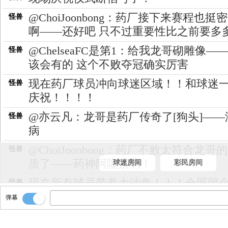
@ChoiJoonbong：药厂接下来赛程也挺
怪兽
啊——还好吧 只不过重要性比之前要多
@ChelseaFC是第1：给我龙哥砌雕像—
怪兽
该会有的 这个不败夺冠确实厉害
现在药厂球员冲向球迷区域！！和球迷
怪兽
庆祝！！！！
@亦云凡：龙哥是药厂传奇了[狗头]——
怪兽
病
@ChoiJoonbong：药厂不败太符合龙哥
怪兽
质了——药神阿隆索啊！
球迷房间
彩民房间
现在所有球员带着大沙盘！！！合照留
怪兽
念！！！
弹幕
@雨是伞一生的等待_7AOV：勒沃库森
怪兽