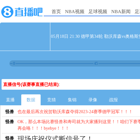
首页
NBA视频
足球视频
NBA新闻
足
05月18日 21:30 德甲第34轮 勒沃库森vs奥格斯
0
45
直播信号(该赛事直播已结束)
:
直播
数据
竞猜
集锦
录像
战报
怪兽
也在最后再次祝贺勒沃库森夺得2023-24赛季德甲冠军！！！
怪兽
OK，那么本场比赛怪兽和寿司就为大家播到这里！！咱们下赛
再会咯！！！byebye！！！
现场庆祝仪式断信号了！
怪兽