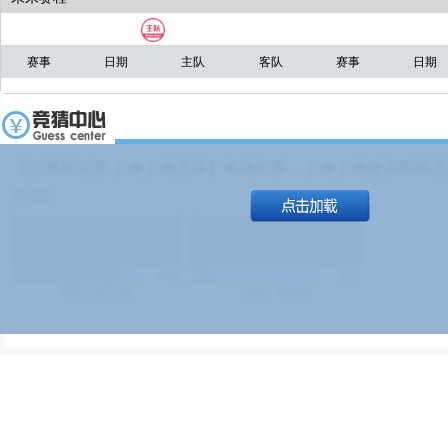
赛事
日期
主队
客队
赛事
日期
【足球友谊赛 上海上港进球】本场比赛，上海上港能否取得进球
19:00）
能
(
1.9
)
不能
(
1.9
)
83%
17%
499
次
340129
$
100
次
49380
$