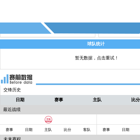
78' - 第14个射偏 - (沃尔夫斯堡)
直播
77' - 第10个越位 - (沙尔克)
直播
球队统计
暂无数据，点击重试！
交锋历史
日期
赛事
主队
比
最近战绩
赛事
日期
主队
比分
客队
赛事
日期
未来赛程