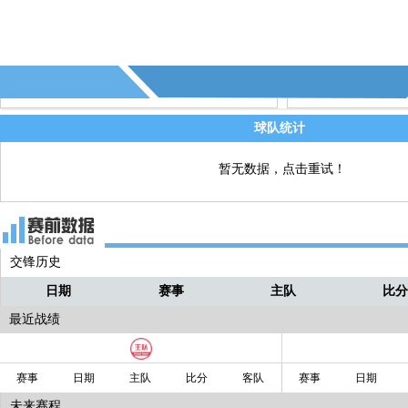
77' - RB莱比锡换人，波尔森 换 维尔纳
直播
79' - 第10个射正 - (RB莱比锡)
直播
76' - 第9个射偏 - (RB莱比锡)
直播
球队统计
暂无数据，点击重试！
交锋历史
日期
赛事
主队
比
最近战绩
赛事
日期
主队
比分
客队
赛事
日期
未来赛程