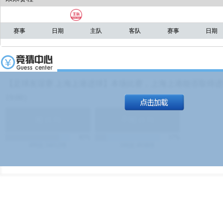
赛事
日期
主队
客队
赛事
日期
【足球友谊赛 上海上港进球】本场比赛，上海上港能否取得进球
19:00）
能
(
1.9
)
不能
(
1.9
)
83%
17%
499
次
340129
$
100
次
49380
$