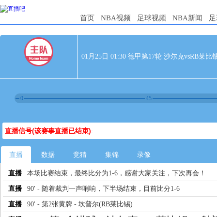
首页
NBA视频
足球视频
NBA新闻
足
01月25日 01:30 德甲第17轮 沙尔克vsRB莱比
0
45
直播信号(该赛事直播已结束)
:
直播
数据
竞猜
集锦
录像
直播
本场比赛结束，最终比分为1-6，感谢大家关注，下次再会！
直播
90' - 随着裁判一声哨响，下半场结束，目前比分1-6
直播
90' - 第2张黄牌 - 坎普尔(RB莱比锡)