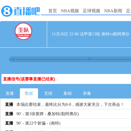
首页
NBA视频
足球视频
NBA新闻
足
11月26日 22:00 法甲第13轮 南特vs勒阿弗尔
0
45
直播信号(该赛事直播已结束)
:
直播
数据
竞猜
集锦
录像
直播
本场比赛结束，最终比分为0-0，感谢大家关注，下次再会！
直播
90' - 第3张黄牌 - 桑加特(勒阿弗尔)
直播
90' - 第22个射偏 - (南特)