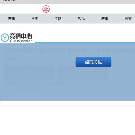
赛事
日期
主队
客队
赛事
日期
【足球友谊赛 上海上港进球】本场比赛，上海上港能否取得进球
19:00）
能
(
1.9
)
不能
(
1.9
)
83%
17%
499
次
340129
$
100
次
49380
$