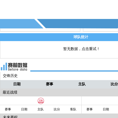
80' - 勒阿弗尔换人，萨尔米尔↑ 洛里斯↓
直播
球队统计
暂无数据，点击重试！
交锋历史
日期
赛事
主队
比
最近战绩
赛事
日期
主队
比分
客队
赛事
日期
未来赛程