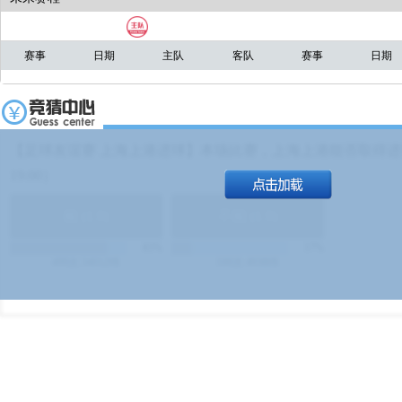
赛事
日期
主队
客队
赛事
日期
【足球友谊赛 上海上港进球】本场比赛，上海上港能否取得进球
19:00）
能
(
1.9
)
不能
(
1.9
)
83%
17%
499
次
340129
$
100
次
49380
$