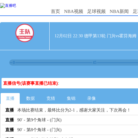
首页
NBA视频
足球视频
NBA新闻
足
12月02日 22:30 德甲第13轮 门兴vs霍芬海姆
0
45
直播信号(该赛事直播已结束)
:
直播
数据
竞猜
集锦
录像
直播
本场比赛结束，最终比分为2-1，感谢大家关注，下次再会！
直播
90' - 第9个角球 - (门兴)
直播
90' - 第8个角球 - (门兴)