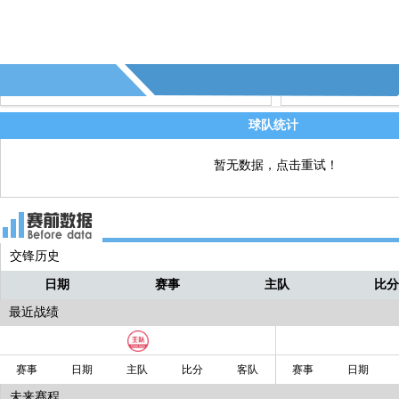
82' - 第3张黄牌 - 雷兹(门兴)
直播
80' - 门兴助攻，内茨
直播
球队统计
暂无数据，点击重试！
交锋历史
日期
赛事
主队
比
最近战绩
赛事
日期
主队
比分
客队
赛事
日期
未来赛程