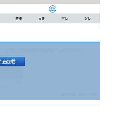
赛事
日期
主队
客队
，上海上港能否取得进球？（08月04日
1.9
)
17%
9380
$
截止时间：
08-01 19:00