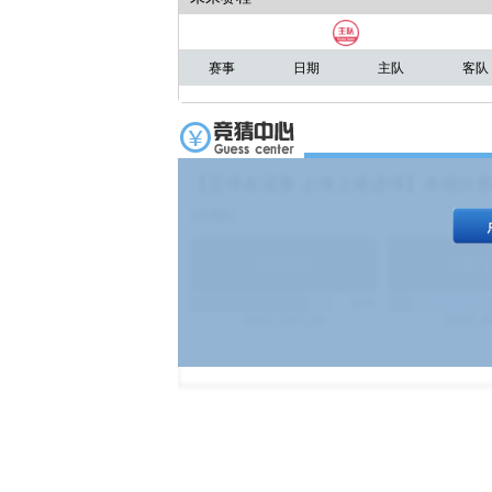
赛事
日期
主队
客队
【足球友谊赛 上海上港进球】本场比赛
19:00）
能
(
1.9
)
不能
(
83%
499
次
340129
$
100
次
4