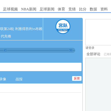
足球视频
NBA新闻
足球新闻
体育
竞猜
比分
数据
资料
1.电脑端新用
 沙特联第24轮 利雅得胜利vs布赖
2.发言请遵守国
代先锋
3.禁止发布任
请登录
45
90
全部评论
已有
反馈
录像
战报