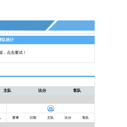
球队统计
据，点击重试！
主队
比分
客队
队
赛事
日期
主队
比分
客队