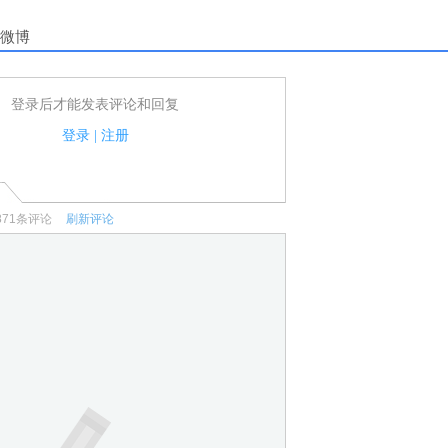
微博
登录后才能发表评论和回复
户可以发表评论了！
家法律法规.
登录
|
注册
何宣传、广告、侮辱攻击他人、刷屏等信息.
871
条评论
刷新评论